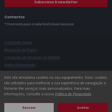
Subscreva à newsletter
Contactos
*Chamada para a rede fixa/móvel nacional.
Condições Gerais
Resolução de litígios
Condições de Utilização do Website
Política Privacidade
Livro Reclamações
Este site armazena cookies no seu equipamento. Estes cookies
Canal de Denúncias
são utilizados para melhorar a sua experiência de navegação e
fornecer-lhe serviços mais personalizados. Para mais
© 2026 ERA Portugal
informações, consulte a nossa
Política de Privacidade
Recusar
Aceitar