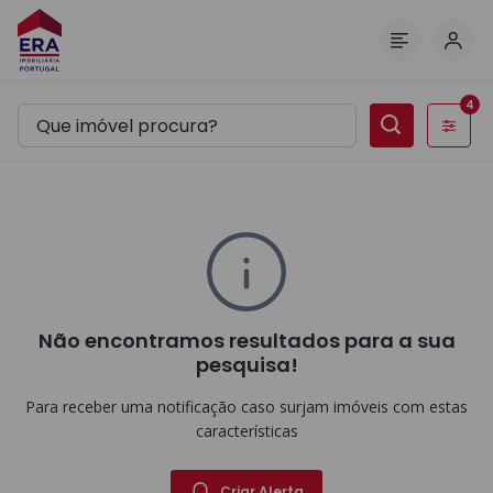
Inic
Menu
4
Filtros
Não encontramos resultados para a sua
pesquisa!
Para receber uma notificação caso surjam imóveis com estas
características
Criar Alerta