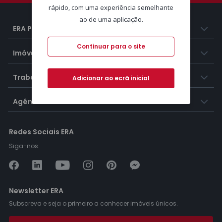
rápido, com uma experiência semelhante
ao de uma aplicação.
ERA Portugal
Continuar para o site
Imóveis
Trabalhar na ERA
Adicionar ao ecrã inicial
Agências ERA
Redes Sociais ERA
Siga-nos:
Newsletter ERA
Subscreva e seja o primeiro a conhecer imóveis únicos.