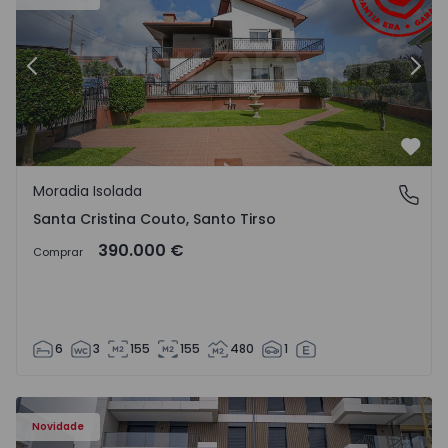
Anterior
Segu
Favo
Moradia Isolada
Santa Cristina Couto, Santo Tirso
Santa Cristina Couto, Santo Tirso
390.000 €
Comprar
6
3
155
155
480
1
Novidade