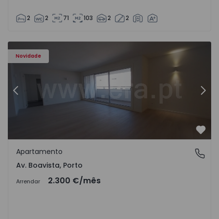
2
2
71
103
2
2
Apartamento T3 Porto, Av. Boavista - 1575472 - 5
Ap
Novidade
Anterior
Segu
Favo
Apartamento
Av. Boavista, Porto
Av. Boavista, Porto
2.300 €
/mês
Arrendar