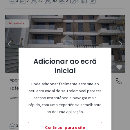
3
2
132
142
2
3
Novidade
Anterior
Segu
Adicionar ao ecrã
inicial
Favo
Apartamento
Fafe, Braga
Pode adicionar facilmente este site ao
Fafe, Braga
seu ecrã inicial do seu telemóvel para ter
325.800 €
acesso instantâneo e navegar mais
Comprar
rápido, com uma experiência semelhante
ao de uma aplicação.
3
2
305
305
2
Continuar para o site