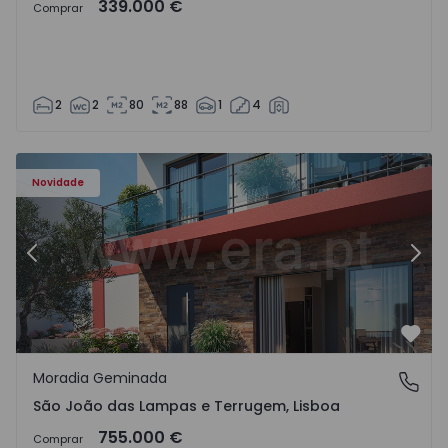
339.000 €
Comprar
2
2
80
88
1
4
Novidade
Anterior
Segu
Favo
Moradia Geminada
São João das Lampas e Terrugem, Lisboa
São João das Lampas e Terrugem, Lisboa
755.000 €
Comprar