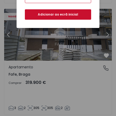
Adicionar ao ecrã inicial
Novidade
Anterior
Segu
Favo
Apartamento
Fafe, Braga
Fafe, Braga
319.900 €
Comprar
3
2
305
305
2