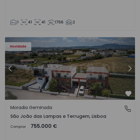
1
41
41
1756
2
 Lampas e Terrugem - 1526190 - 7
Moradia Geminada T4 com Nova Sintra, São João das Lam
Mo
Novidade
Anterior
Segu
Favo
Moradia Geminada
São João das Lampas e Terrugem, Lisboa
São João das Lampas e Terrugem, Lisboa
755.000 €
Comprar