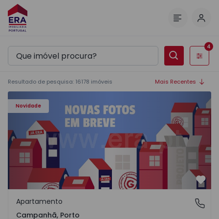
Inic
Menu
4
Filtros
Resultado de pesquisa
:
16178
imóveis
Mais Recentes
Apartamento T3 Porto, Campanhã - 1575504 - 1
Novidade
Favo
Apartamento
Campanhã, Porto
Campanhã, Porto