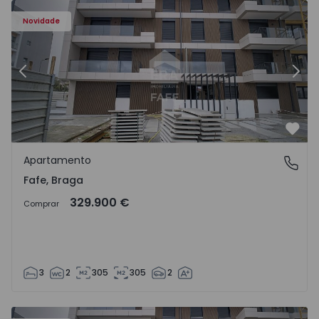
Novidade
Anterior
Segu
Favo
Apartamento
Fafe, Braga
Fafe, Braga
329.900 €
Comprar
3
2
305
305
2