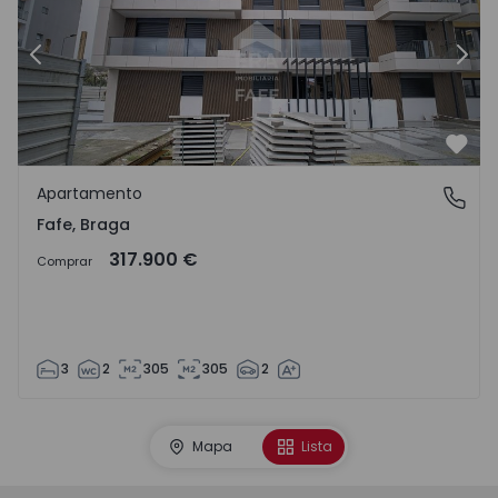
Anterior
Segu
Favo
Apartamento
Fafe, Braga
Fafe, Braga
317.900 €
Comprar
3
2
305
305
2
Mapa
Lista