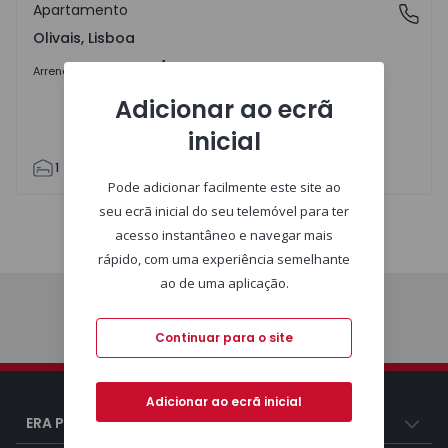
Apartamento
Olivais, Lisboa
Olivais, Lisboa
1.500 €
/mês
Arrendar
Adicionar ao ecrã
inicial
1
1
55
65
1
4
Pode adicionar facilmente este site ao
seu ecrã inicial do seu telemóvel para ter
acesso instantâneo e navegar mais
Mapa
Lista
rápido, com uma experiência semelhante
ao de uma aplicação.
Imóveis
Continuar para o site
Adicionar ao ecrã inicial
ERA Portugal