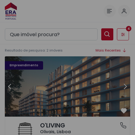
Inic
Menu
4
Filtros
Resultado de pesquisa
:
2
imóveis
Mais Recentes
O'LIVING New Urban Residences - 3
O'
Empreendimento
Anterior
Segu
Favo
O'LIVING
Olivais, Lisboa
Olivais, Lisboa