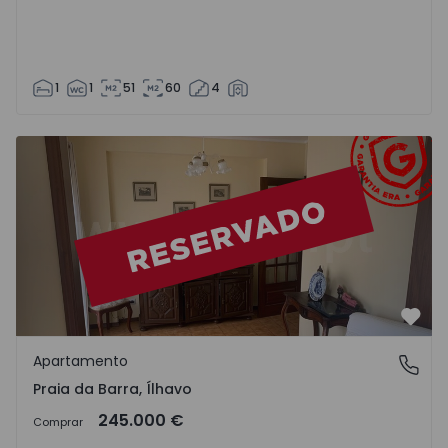
1
1
51
60
4
Apartamento T2 Ílhavo, Praia da Barra - 1564242 - 1
Favo
Apartamento
Praia da Barra, Ílhavo
Praia da Barra, Ílhavo
245.000 €
Comprar