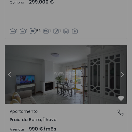
299.000 €
Comprar
1
1
58
1
1
 - 1566983 - 16
Apartamento T1 com Vista Mar Ílhavo, Praia da Barra - 15
Ap
Anterior
Segu
Favo
Apartamento
Praia da Barra, Ílhavo
Praia da Barra, Ílhavo
990 €
/mês
Arrendar