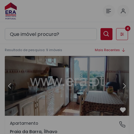
Inic
Menu
4
Filtros
Resultado de pesquisa
:
9
imóveis
Mais Recentes
 - 9
Apartamento T2 Ílhavo, Gafanha da Nazaré - 1567697 - 1
Ap
Anterior
Segu
Favo
Apartamento
Praia da Barra, Ílhavo
Praia da Barra, Ílhavo