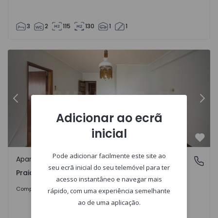
3
2
115
130
1
1
7
Apartamento T3 Ílhavo, Praia Da Barra - 1541865 - 4
Ap
Anterior
Segu
Adicionar ao ecrã
inicial
Favo
Pode adicionar facilmente este site ao
Apartamento
Praia Da Barra, Ílhavo
seu ecrã inicial do seu telemóvel para ter
Praia Da Barra, Ílhavo
acesso instantâneo e navegar mais
Sob Consulta
Comprar
rápido, com uma experiência semelhante
ao de uma aplicação.