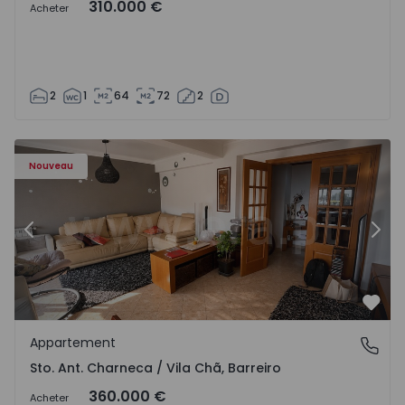
310.000 €
Acheter
2
1
64
72
2
ã - 1573477 - 14
Appartement T3 Barreiro, Sto. Ant. Charneca / Vila Chã - 
Ap
Nouveau
Précédent
Suiv
Préf
Appartement
Sto. Ant. Charneca / Vila Chã, Barreiro
Sto. Ant. Charneca / Vila Chã, Barreiro
360.000 €
Acheter