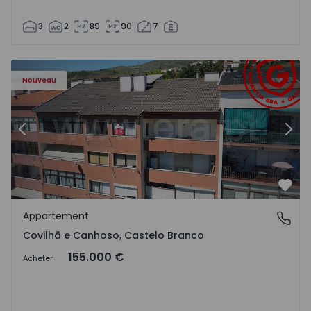
3
2
89
90
7
 - 18
Appartement T2 Covilhã, Covilhã e Canhoso - 1497806 - 1
Ap
Nouveau
Précédent
Suiv
Préf
Appartement
Covilhã e Canhoso, Castelo Branco
Covilhã e Canhoso, Castelo Branco
155.000 €
Acheter