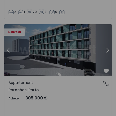
2
1
70
81
0
Appartement T1 Porto, Paranhos - 1575706 - 8
Ap
Nouveau
Précédent
Suiv
Préf
Appartement
Paranhos, Porto
Paranhos, Porto
305.000 €
Acheter