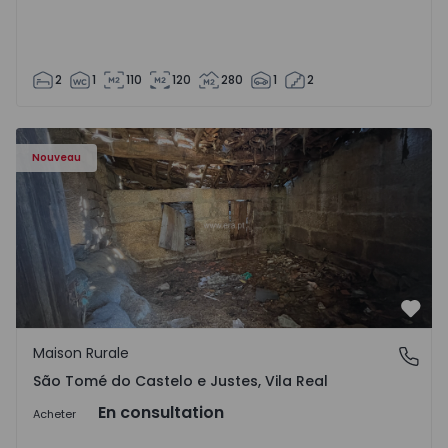
2
1
110
120
280
1
2
Maison Vila Real, São Tomé do Castelo e Justes - 1575189 
Nouveau
Préf
Maison Rurale
São Tomé do Castelo e Justes, Vila Real
São Tomé do Castelo e Justes, Vila Real
En consultation
Acheter