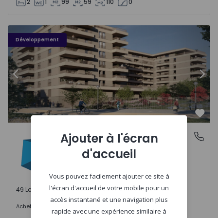
2
1
99
59
110
0
PLENO JARDIM - 3
P
Développement
Précédent
Suiv
Préf
PLENO JARDIM
Ajouter à l'écran
Águas Santas, Porto
Águas Santas, Porto
d'accueil
Vous pouvez facilement ajouter ce site à
l'écran d'accueil de votre mobile pour un
49 Lots disponibles
accès instantané et une navigation plus
242.000 €
Acheter
à partir de
rapide avec une expérience similaire à