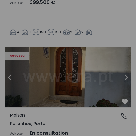
399.500 €
Acheter
4
3
150
150
2
2
Maison T10 Porto, Paranhos - 1572292 - 12
Ma
Nouveau
Précédent
Suiv
Préf
Maison
Paranhos, Porto
Paranhos, Porto
En consultation
Acheter