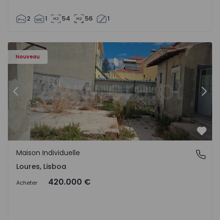
2
1
54
56
1
Maison Individuelle T3 Loures - 1574853 - 19
Ma
Nouveau
Précédent
Suiv
Préf
Maison Individuelle
Loures, Lisboa
Loures, Lisboa
420.000 €
Acheter