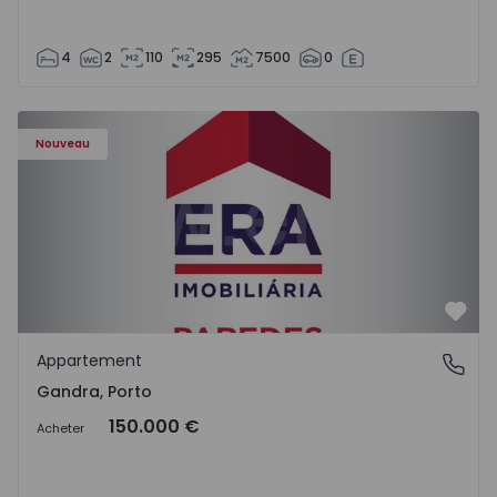
4
2
110
295
7500
0
Appartement T0 Paredes, Gandra - 1575265 - 1
Nouveau
Préf
Appartement
Gandra, Porto
Gandra, Porto
150.000 €
Acheter