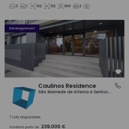
3
1
102
132
360
2
Caulinos Residence - 1
Développement
Préf
Caulinos Residence
São Mamede de Infesta e Senhora da Hora, Porto
São Mamede de Infesta e Senhora da Hora, Porto
7 Lots disponibles
239.000 €
Acheter
à partir de