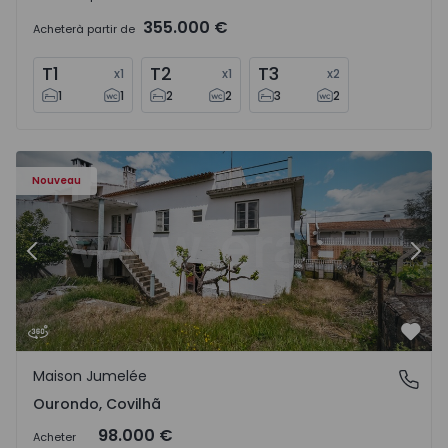
355.000 €
Acheter
à partir de
T1
T2
T3
x
1
x
1
x
2
1
1
2
2
3
2
Maison Jumelée T4 Covilhã, Ourondo - 1574309 - 8
Ma
Nouveau
Précédent
Suiv
Préf
Maison Jumelée
Ourondo, Covilhã
Ourondo, Covilhã
98.000 €
Acheter