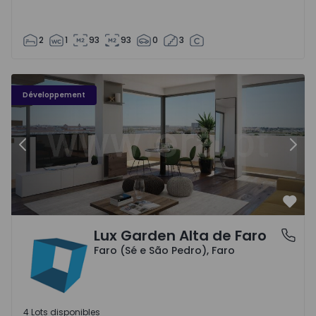
2
1
93
93
0
3
Développement
Précédent
Suiv
Préf
Lux Garden Alta de Faro
Faro (Sé e São Pedro), Faro
Faro (Sé e São Pedro), Faro
4 Lots disponibles