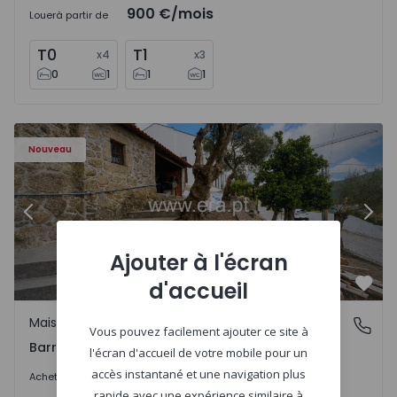
900 €
/mois
Louer
à partir de
T0
T1
x
4
x
3
0
1
1
1
 1560495 - 9
Maison T2 Viana do Castelo, Barroselas e Carvoeiro - 156
Ma
Nouveau
Précédent
Suiv
Ajouter à l'écran
d'accueil
Préf
Maison
Barroselas e Carvoeiro, Viana do Castelo
Vous pouvez facilement ajouter ce site à
Barroselas e Carvoeiro, Viana do Castelo
l'écran d'accueil de votre mobile pour un
285.000 €
accès instantané et une navigation plus
Acheter
rapide avec une expérience similaire à