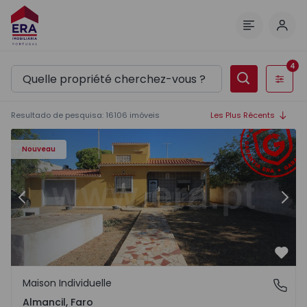
Comm
Menu
4
Filtres
Resultado de pesquisa
:
16106
imóveis
Les Plus Récents
Nouveau
Précédent
Suiv
Préf
Maison Individuelle
Almancil, Faro
Almancil, Faro