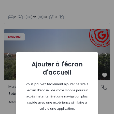
2
1
72
83
0
- 1566201 - 43
Maison de Ville T4 Idanha-a-Nova, Zebreira e Segura - 15
Ma
Nouveau
Précédent
Suiv
Ajouter à l'écran
d'accueil
Préf
Vous pouvez facilement ajouter ce site à
Maison de Ville
Zebreira e Segura, Castelo Branco
l'écran d'accueil de votre mobile pour un
Zebreira e Segura, Castelo Branco
accès instantané et une navigation plus
79.000 €
Acheter
rapide avec une expérience similaire à
celle d'une application.