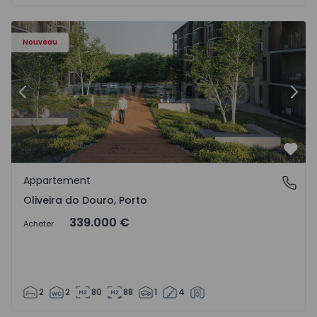
- 1575522 - 8
Appartement T2 Vila Nova de Gaia, Oliveira do Douro - 15
Ap
Nouveau
Précédent
Suiv
Préf
Appartement
Oliveira do Douro, Porto
Oliveira do Douro, Porto
339.000 €
Acheter
2
2
80
88
1
4