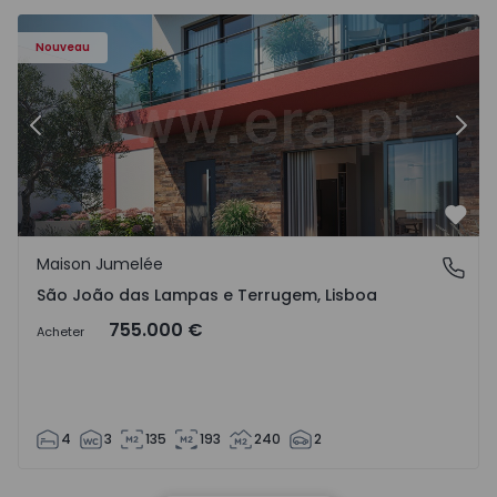
Nouveau
Précédent
Suiv
Préf
Maison Jumelée
São João das Lampas e Terrugem, Lisboa
São João das Lampas e Terrugem, Lisboa
755.000 €
Acheter
4
3
135
193
240
2