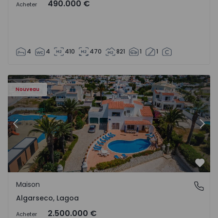
490.000 €
Acheter
4
4
410
470
821
1
1
Maison T6 Lagoa, Algarseco - 1523918 - 51
Ma
Nouveau
Précédent
Suiv
Préf
Maison
Algarseco, Lagoa
Algarseco, Lagoa
2.500.000 €
Acheter