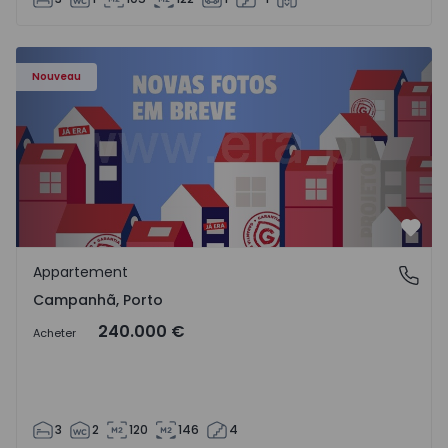
Appartement T3 Porto, Campanhã - 1575504 - 1
Nouveau
Préf
Appartement
Campanhã, Porto
Campanhã, Porto
240.000 €
Acheter
3
2
120
146
4