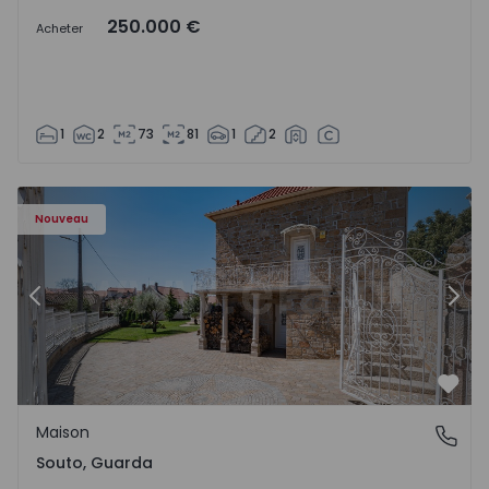
250.000 €
Acheter
1
2
73
81
1
2
Maison T4 Sabugal, Souto - 1575640 - 10
Ma
Nouveau
Précédent
Suiv
Préf
Maison
Souto, Guarda
Souto, Guarda