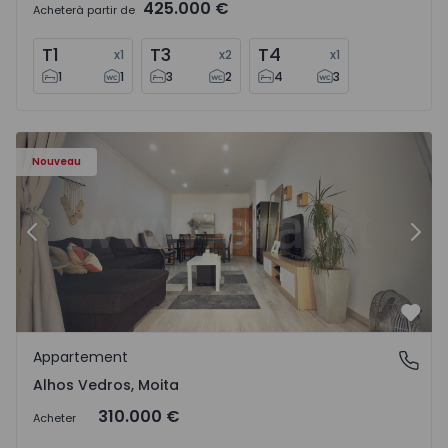
425.000 €
Acheter
à partir de
T1
T3
T4
x
1
x
2
x
1
1
1
3
2
4
3
Appartement T2 Moita, Alhos Vedros - 1572464 - 1
Ap
Nouveau
Précédent
Suiv
Préf
Appartement
Alhos Vedros, Moita
Alhos Vedros, Moita
310.000 €
Acheter