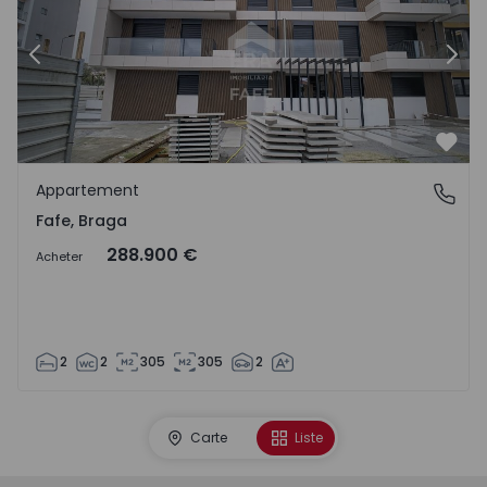
Précédent
Suiv
Préf
Appartement
Fafe, Braga
Fafe, Braga
288.900 €
Acheter
2
2
305
305
2
Carte
Liste