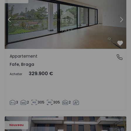
Précédent
Suiv
Préf
Appartement
Fafe, Braga
Fafe, Braga
329.900 €
Acheter
3
2
305
305
2
Nouveau