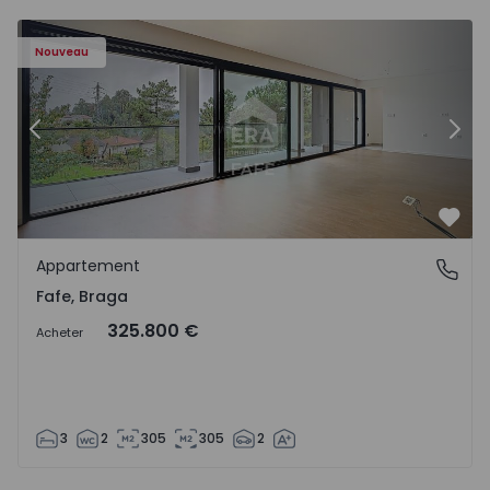
Nouveau
Précédent
Suiv
Préf
Appartement
Fafe, Braga
Fafe, Braga
325.800 €
Acheter
3
2
305
305
2