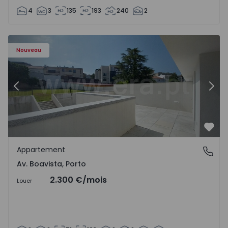
4
3
135
193
240
2
Appartement T2 Porto, Av. Boavista - 1575459 - 4
Ap
Nouveau
Précédent
Suiv
Préf
Appartement
Av. Boavista, Porto
Av. Boavista, Porto
2.300 €
/mois
Louer