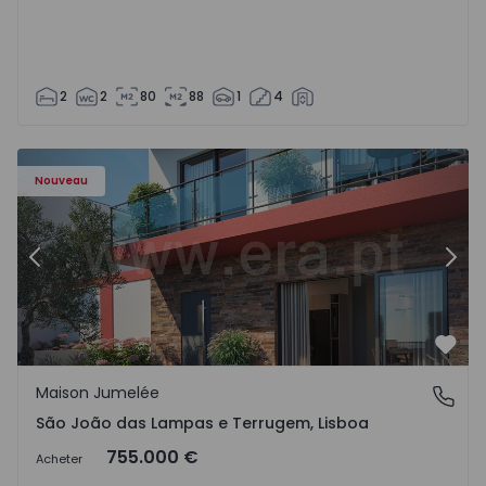
2
2
80
88
1
4
Nouveau
Précédent
Suiv
Préf
Maison Jumelée
São João das Lampas e Terrugem, Lisboa
São João das Lampas e Terrugem, Lisboa
755.000 €
Acheter