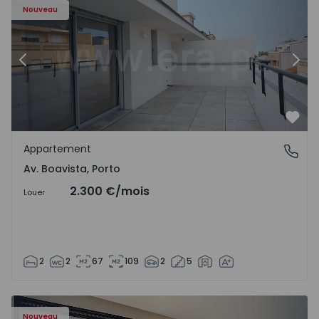
Nouveau
Précédent
Suiv
Préf
Appartement
Av. Boavista, Porto
Av. Boavista, Porto
2.300 €
/mois
Louer
2
2
67
109
2
5
Nouveau