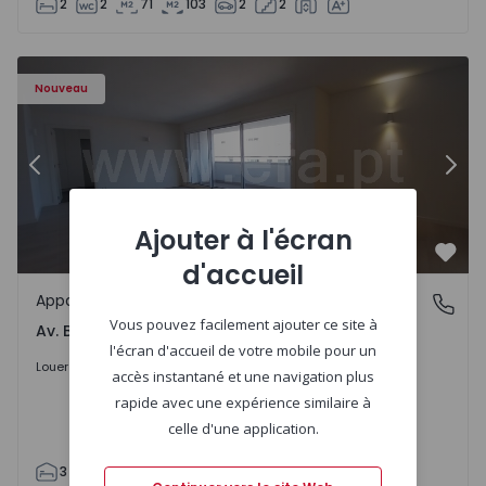
2
2
71
103
2
2
Appartement T3 Porto, Av. Boavista - 1575472 - 5
Ap
Nouveau
Précédent
Suiv
Ajouter à l'écran
Préf
d'accueil
Appartement
Av. Boavista, Porto
Vous pouvez facilement ajouter ce site à
Av. Boavista, Porto
l'écran d'accueil de votre mobile pour un
2.300 €
/mois
Louer
accès instantané et une navigation plus
rapide avec une expérience similaire à
celle d'une application.
3
2
132
142
2
4