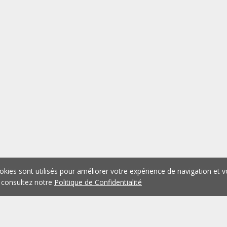
okies sont utilisés pour améliorer votre expérience de navigation et v
 consultez notre
Politique de Confidentialité
1
2
3
4
5
...
1075
Précédent
Suivant