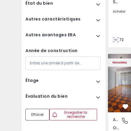
São Tomé do Castelo e Justes, Vila Real
État du bien
Acheter
Autres caractéristiques
Autres avantages ERA
72
85
Année de construction
Appartement T5 Lisboa
Appartemen
Nouveau
Étage
Évaluation du bien
Pr
Enregistrer la
Effacer
recherche
Appartement
Olivais,
Olivais, Lisboa