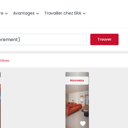
re
Avantages
Travailler chez ERA
Trouver
filtres
de Varzim, Póvoa de Varzim, Beiriz e Argivai - 1574602 - 2
t T3 Póvoa de Varzim, Póvoa de Varzim, Beiriz e Argivai - 
Appartement T3 Póvoa de Varzim, Póvoa de Varzim, Beiriz e 
Appartement T3 Póvoa de Varzim, Póvoa de Varzim
Appartement T4 Cascais, São Domingos 
Appartement T3 Póvoa de Varzim, Póvoa
Appartement T4 Cascais, São
Appartement T3 Póvoa de Va
Appartement T4 Ca
Appartement T3 
Apparte
Appar
Nouveau
éféré
Préféré