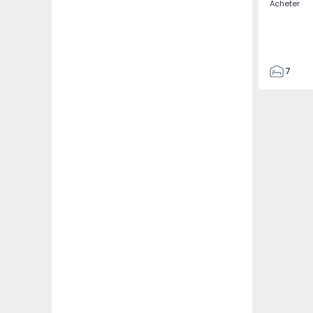
Acheter
7
3
122
186
2673
1