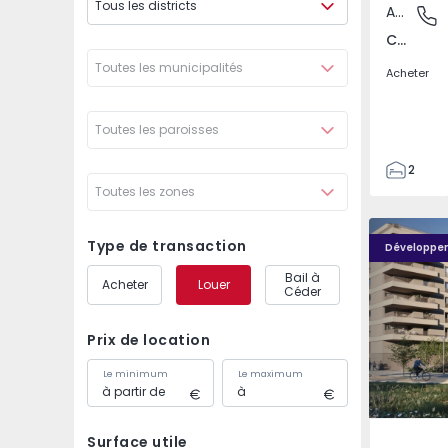
Tous les districts
Appartement
Covilhã
Covilhã e Canhoso, Castelo Branco
Toutes les municipalités
Acheter
Toutes les paroisses
2
Toutes les zones
1
85
PLENO JARDIM - 4
PLENO JAR
85
Type de transaction
Développe
0
Bail à
Acheter
Louer
4
Céder
Prix de location
Le minimum
Le maximum
Surface utile
Águas S