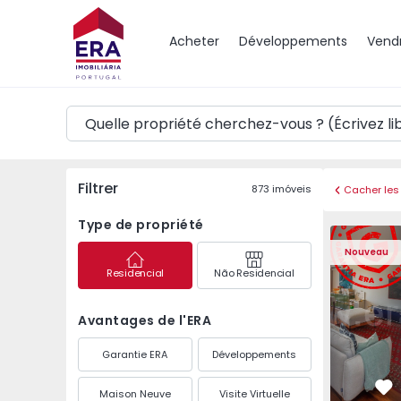
Carte
Acheter
Développements
Vend
Filtrer
873
imóveis
Cacher les 
Type de propriété
Appartement T3 Póvoa 
Appartemen
Nouveau
Residencial
Não Residencial
Avantages de l'ERA
Garantie ERA
Développements
Maison Neuve
Visite Virtuelle
Pr