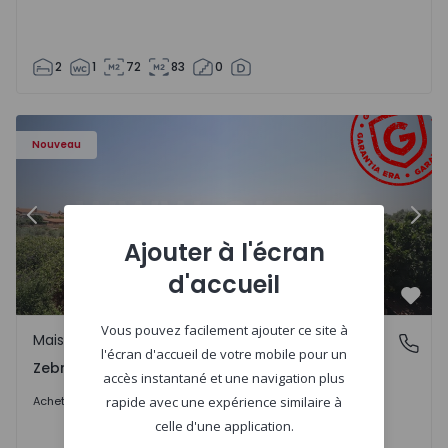
2
1
72
83
0
- 1566201 - 43
Maison de Ville T4 Idanha-a-Nova, Zebreira e Segura - 15
Ma
Nouveau
Précédent
Suiv
Ajouter à l'écran
d'accueil
Préf
Vous pouvez facilement ajouter ce site à
Maison de Ville
Zebreira e Segura, Castelo Branco
l'écran d'accueil de votre mobile pour un
Zebreira e Segura, Castelo Branco
accès instantané et une navigation plus
79.000 €
Acheter
rapide avec une expérience similaire à
celle d'une application.