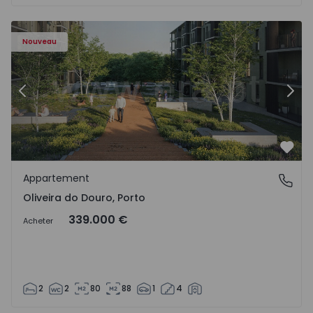
- 1575522 - 8
Appartement T2 Vila Nova de Gaia, Oliveira do Douro - 15
Ap
Nouveau
Précédent
Suiv
Préf
Appartement
Oliveira do Douro, Porto
Oliveira do Douro, Porto
339.000 €
Acheter
2
2
80
88
1
4