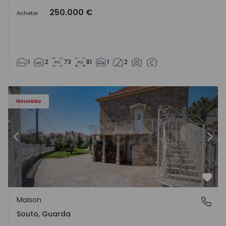
250.000 €
Acheter
1
2
73
81
1
2
Maison T4 Sabugal, Souto - 1575640 - 10
Ma
Nouveau
Précédent
Suiv
Préf
Maison
Souto, Guarda
Souto, Guarda