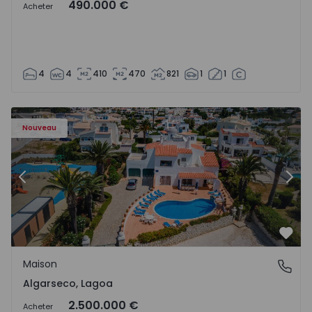
490.000 €
Acheter
4
4
410
470
821
1
1
Maison T6 Lagoa, Algarseco - 1523918 - 51
Ma
Nouveau
Précédent
Suiv
Préf
Maison
Algarseco, Lagoa
Algarseco, Lagoa
2.500.000 €
Acheter