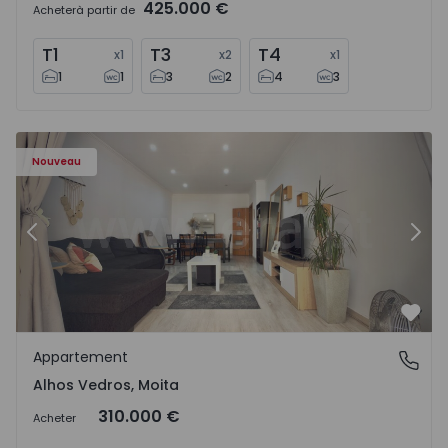
425.000 €
Acheter
à partir de
T1
T3
T4
x
1
x
2
x
1
1
1
3
2
4
3
Appartement T2 Moita, Alhos Vedros - 1572464 - 1
Ap
Nouveau
Précédent
Suiv
Préf
Appartement
Alhos Vedros, Moita
Alhos Vedros, Moita
310.000 €
Acheter