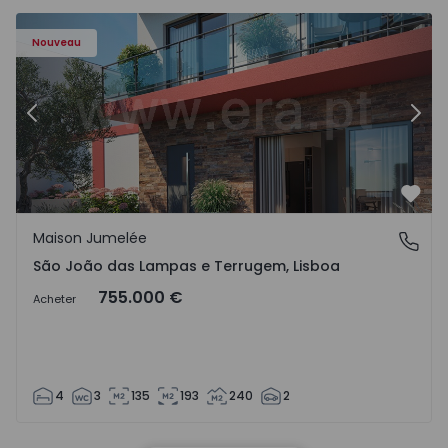
Nouveau
Précédent
Suiv
Préf
Maison Jumelée
São João das Lampas e Terrugem, Lisboa
São João das Lampas e Terrugem, Lisboa
755.000 €
Acheter
4
3
135
193
240
2