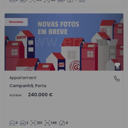
Appartement T3 Porto, Campanhã - 1575504 - 1
Nouveau
Préf
Appartement
Campanhã, Porto
Campanhã, Porto
240.000 €
Acheter
3
2
120
146
4