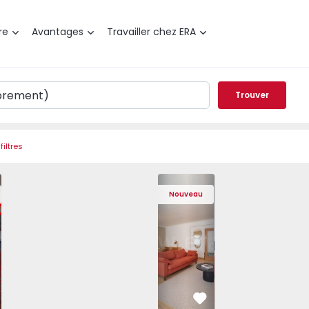
re
Avantages
Travailler chez ERA
Trouver
filtres
de Varzim, Póvoa de Varzim, Beiriz e Argivai - 1574602 - 2
t T3 Póvoa de Varzim, Póvoa de Varzim, Beiriz e Argivai - 
Appartement T3 Póvoa de Varzim, Póvoa de Varzim, Beiriz e 
Appartement T3 Póvoa de Varzim, Póvoa de Varzim
Appartement T4 Cascais, São Domingos 
Appartement T3 Póvoa de Varzim, Póvoa
Appartement T4 Cascais, São
Appartement T3 Póvoa de Va
Appartement T4 Ca
Appartement T3 
Apparte
Appar
Nouveau
éféré
Préféré