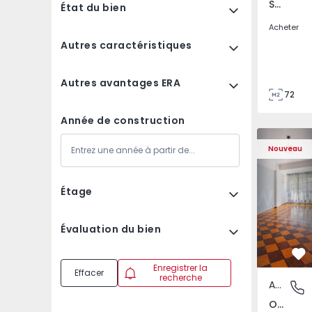
São Tomé do Castelo e Justes, Vila Real
État du bien
Acheter
Autres caractéristiques
Autres avantages ERA
72
85
Année de construction
Appartement T5 Lisboa
Appartemen
Nouveau
Étage
Évaluation du bien
Pr
Enregistrer la
Effacer
recherche
Appartement
Olivais,
Olivais, Lisboa