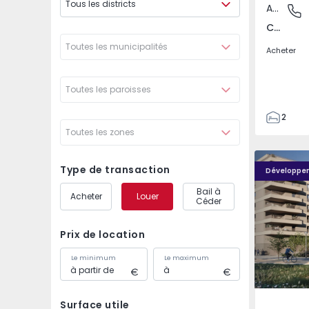
Tous les districts
Appartement
Covilhã
Covilhã e Canhoso, Castelo Branco
Toutes les municipalités
Acheter
Toutes les paroisses
2
Toutes les zones
1
85
PLENO JARDIM - 4
PLENO JAR
85
Type de transaction
Développe
0
Bail à
Acheter
Louer
4
Céder
Prix de location
Le minimum
Le maximum
Surface utile
Águas S