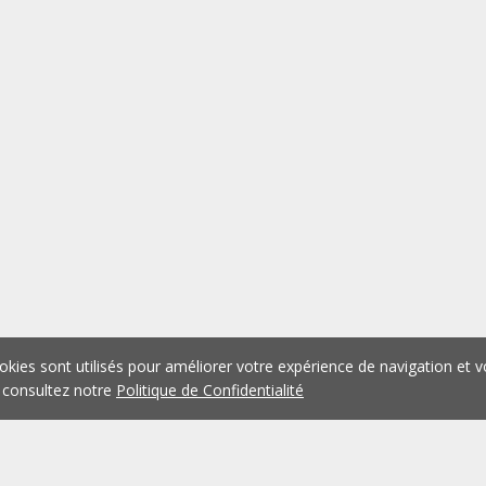
okies sont utilisés pour améliorer votre expérience de navigation et v
 consultez notre
Politique de Confidentialité
1
2
3
4
5
...
1075
Précédent
Suivant