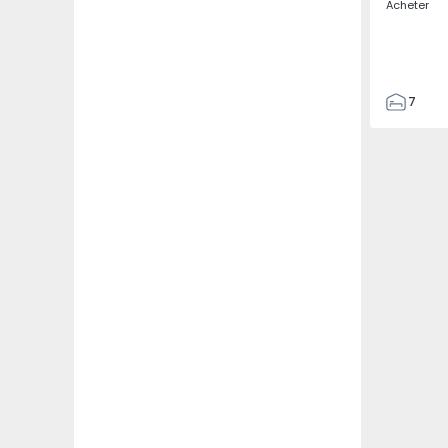
Acheter
7
3
122
186
2673
1