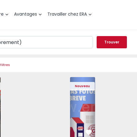
re
Avantages
Travailler chez ERA
Trouver
filtres
 Pedrouços - 1575536 - 7
t T3 Maia, Pedrouços - 1575536 - 9
Appartement T3 Maia, Pedrouços - 1575536 - 8
Appartement T3 Maia, Pedrouços - 1575536 - 12
Appartement T3 Maia, Pedrouços - 15
Appartement T3 Porto, Camp
Appartement T3 Maia, Pedr
Appartement T3 
Appa
Nouveau
éféré
Préféré