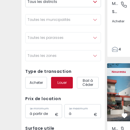
Tous les districts
Maison Jumelée
São Joã
São João das Lampas e Terrugem, Lisboa
Toutes les municipalités
Acheter
Toutes les paroisses
4
Toutes les zones
3
135
Maison Jumelée T4 co
Maison Ju
193
Type de transaction
Nouveau
240
Bail à
Acheter
Louer
2
Céder
Prix de location
Le minimum
Le maximum
Pr
Surface utile
Maison Jumelée
São Joã