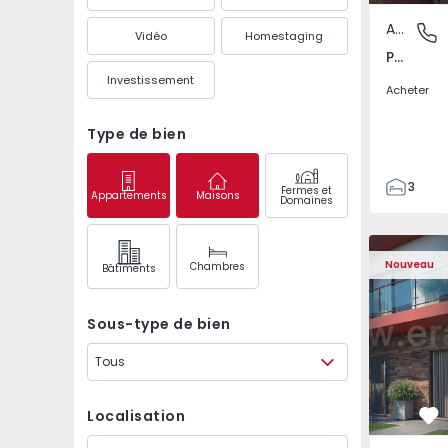
Appartement
Pedrouç
Vidéo
Homestaging
Pedrouços, Porto
Investissement
Acheter
Type de bien
3
Fermes et
Appartements
Maisons
Domaines
1
105
122
Nouveau
Chambres
Bâtiments
1
-1
Sous-type de bien
Tous
Localisation
Pr