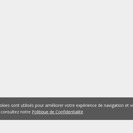
okies sont utilisés pour améliorer votre expérience de navigation et v
 consultez notre
Politique de Confidentialité
1
2
3
4
5
...
1076