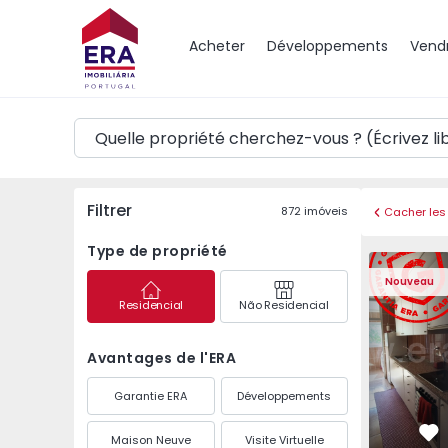
Carte
Acheter
Développements
Vend
Filtrer
872
imóveis
Cacher les 
Type de propriété
Appartement T3 Maia,
Appartemen
Nouveau
Residencial
Não Residencial
Avantages de l'ERA
Garantie ERA
Développements
Maison Neuve
Visite Virtuelle
Pr