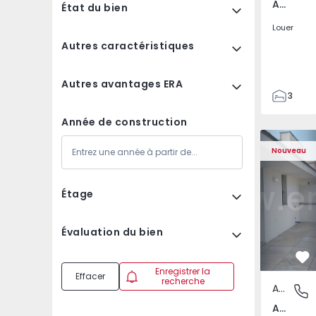
Av. Boavista, Porto
État du bien
Louer
Autres caractéristiques
Autres avantages ERA
3
2
Année de construction
132
Appartement T2 Porto,
Appartemen
142
Nouveau
2
3
Étage
Évaluation du bien
Pr
Enregistrer la
Effacer
recherche
Appartement
Av. Boav
Av. Boavista, Porto