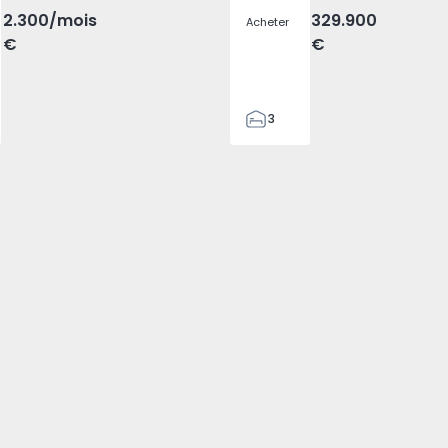
2.300
/mois
329.900
Acheter
€
€
3
2
305
305
2