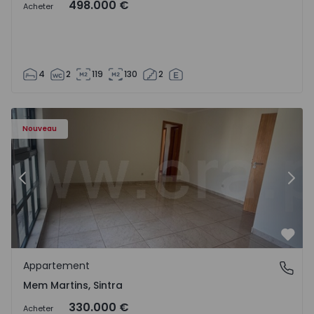
498.000 €
Acheter
4
2
119
130
2
8416 - 15
Appartement T3 Sintra, Algueirão-Mem Martins - 1528416
Ap
Nouveau
Précédent
Suiv
Préf
Appartement
Mem Martins, Sintra
Mem Martins, Sintra
330.000 €
Acheter