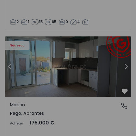
2
1
85
85
0
4
Maison T2 Abrantes, Pego - 1575171 - 9
Ma
Nouveau
Précédent
Suiv
Préf
Maison
Pego, Abrantes
Pego, Abrantes
175.000 €
Acheter