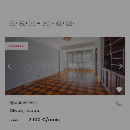
1
1
54
115
1
2
Appartement T5 Lisboa, Olivais - 1575717 - 6
Ap
Nouveau
Précédent
Suiv
Préf
Appartement
Olivais, Lisboa
Olivais, Lisboa
2.100 €
/mois
Louer