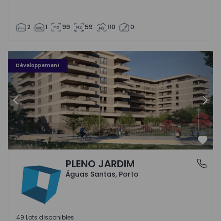
2
1
99
59
110
0
PLENO JARDIM - 3
P
Développement
Précédent
Suiv
Préf
PLENO JARDIM
Águas Santas, Porto
Águas Santas, Porto
49 Lots disponibles