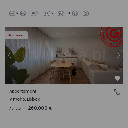
6
3
110
120
109
3
Appartement T1 Lourinhã, Vimeiro - 1575406 - 1
Ap
Nouveau
Précédent
Suiv
Préf
Appartement
Vimeiro, Lisboa
Vimeiro, Lisboa
260.000 €
Acheter