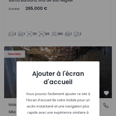
Santa Bárbara, Ilha de São Miguel
265.000 €
Acheter
2
1
110
120
280
1
2
Maison Vila Real, São Tomé do Castelo e Justes - 1575189 
Nouveau
Ajouter à l'écran
d'accueil
Vous pouvez facilement ajouter ce site à
Préf
l'écran d'accueil de votre mobile pour un
Maison Rurale
São Tomé do Castelo e Justes, Vila Real
accès instantané et une navigation plus
São Tomé do Castelo e Justes, Vila Real
rapide avec une expérience similaire à