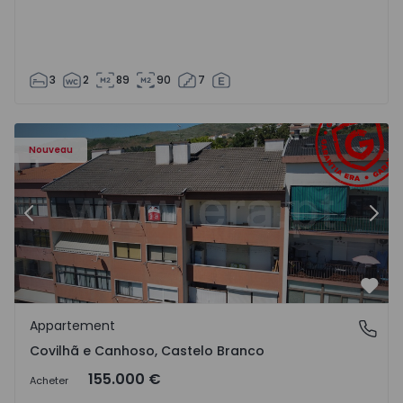
3
2
89
90
7
 - 18
Appartement T2 Covilhã, Covilhã e Canhoso - 1497806 - 1
Ap
Nouveau
Précédent
Suiv
Préf
Appartement
Covilhã e Canhoso, Castelo Branco
Covilhã e Canhoso, Castelo Branco
155.000 €
Acheter