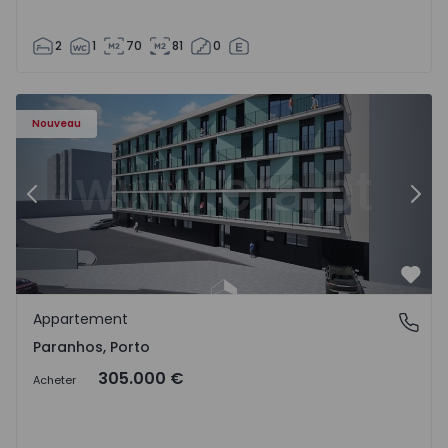
2
1
70
81
0
Appartement T1 Porto, Paranhos - 1575706 - 8
Ap
Nouveau
Précédent
Suiv
Préf
Appartement
Paranhos, Porto
Paranhos, Porto
305.000 €
Acheter