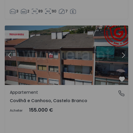
3
2
89
90
7
 - 18
Appartement T2 Covilhã, Covilhã e Canhoso - 1497806 - 1
Ap
Nouveau
Précédent
Suiv
Préf
Appartement
Covilhã e Canhoso, Castelo Branco
Covilhã e Canhoso, Castelo Branco
155.000 €
Acheter