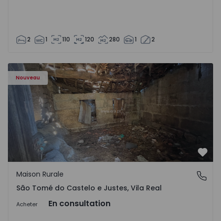
2
1
110
120
280
1
2
Maison Vila Real, São Tomé do Castelo e Justes - 1575189 
Nouveau
Préf
Maison Rurale
São Tomé do Castelo e Justes, Vila Real
São Tomé do Castelo e Justes, Vila Real
En consultation
Acheter