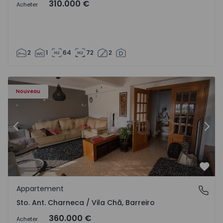
310.000 €
Acheter
2
1
64
72
2
ã - 1573477 - 14
Appartement T3 Barreiro, Sto. Ant. Charneca / Vila Chã - 
Ap
Nouveau
Précédent
Suiv
Préf
Appartement
Sto. Ant. Charneca / Vila Chã, Barreiro
Sto. Ant. Charneca / Vila Chã, Barreiro
360.000 €
Acheter