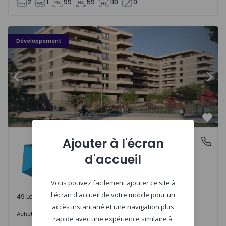
2
1
99
59
110
0
PLENO JARDIM - 3
P
Développement
Précédent
Suiv
Préf
PLENO JARDIM
Ajouter à l'écran
Águas Santas, Porto
Águas Santas, Porto
d'accueil
Vous pouvez facilement ajouter ce site à
l'écran d'accueil de votre mobile pour un
49 Lots disponibles
accès instantané et une navigation plus
242.000 €
Acheter
à partir de
rapide avec une expérience similaire à