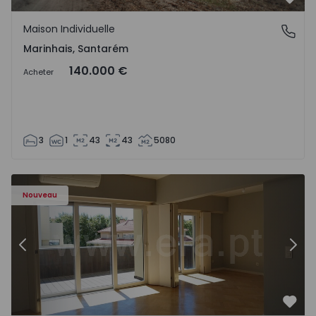
Préf
Maison Individuelle
Marinhais, Santarém
Marinhais, Santarém
140.000 €
Acheter
3
1
43
43
5080
Appartement T3 Porto, Foz - 1536983 - 12
Ap
Nouveau
Précédent
Suiv
Préf