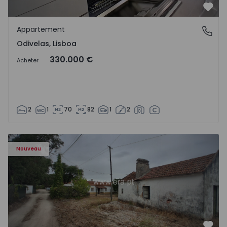
Préf
Appartement
Odivelas, Lisboa
Odivelas, Lisboa
330.000 €
Acheter
2
1
70
82
1
2
Appartement T3 Salvaterra de Magos, Marinhais - 157486
Nouveau