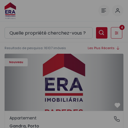
Comm
Menu
4
Filtres
Resultado de pesquisa
:
16107
imóveis
Les Plus Récents
Appartement T0 Paredes, Gandra - 1575265 - 1
Nouveau
Préf
Appartement
Gandra, Porto
Gandra, Porto