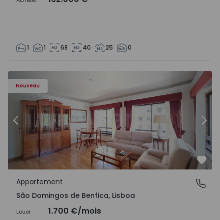
Acheter
1
1
68
40
25
0
Nouveau
Précédent
Suiv
Préf
Appartement
São Domingos de Benfica, Lisboa
São Domingos de Benfica, Lisboa
1.700 €
/mois
Louer