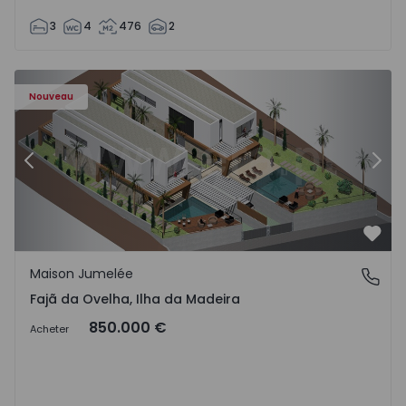
3
4
476
2
- 1574794 - 6
Maison Jumelée T3 Calheta (Madeira), Fajã da Ovelha - 15
Ma
Nouveau
Précédent
Suiv
Préf
Maison Jumelée
Fajã da Ovelha, Ilha da Madeira
Fajã da Ovelha, Ilha da Madeira
850.000 €
Acheter