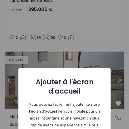
Funchalinho, Almada
395.000 €
Acheter
2
1
95
100
2
Nouveau
Ajouter à l'écran
Précédent
Suiv
d'accueil
Vous pouvez facilement ajouter ce site à
Préf
l'écran d'accueil de votre mobile pour un
Maison Jumelée
Santa Clara e Castelo Viegas, Coimbra
accès instantané et une navigation plus
Santa Clara e Castelo Viegas, Coimbra
rapide avec une expérience similaire à