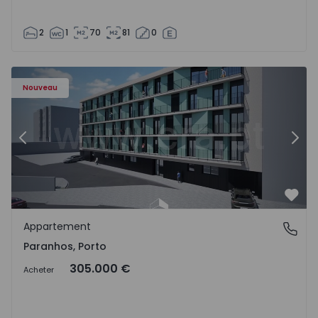
2
1
70
81
0
Appartement T1 Porto, Paranhos - 1575706 - 8
Ap
Nouveau
Précédent
Suiv
Préf
Appartement
Paranhos, Porto
Paranhos, Porto
305.000 €
Acheter