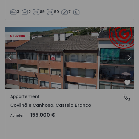
3
2
89
90
7
 - 18
Appartement T2 Covilhã, Covilhã e Canhoso - 1497806 - 1
Ap
Nouveau
Précédent
Suiv
Préf
Appartement
Covilhã e Canhoso, Castelo Branco
Covilhã e Canhoso, Castelo Branco
155.000 €
Acheter