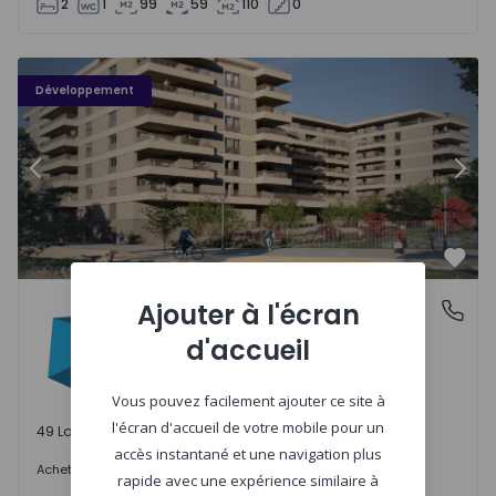
2
1
99
59
110
0
PLENO JARDIM - 3
P
Développement
Précédent
Suiv
Préf
PLENO JARDIM
Ajouter à l'écran
Águas Santas, Porto
Águas Santas, Porto
d'accueil
Vous pouvez facilement ajouter ce site à
l'écran d'accueil de votre mobile pour un
49 Lots disponibles
accès instantané et une navigation plus
242.000 €
Acheter
à partir de
rapide avec une expérience similaire à