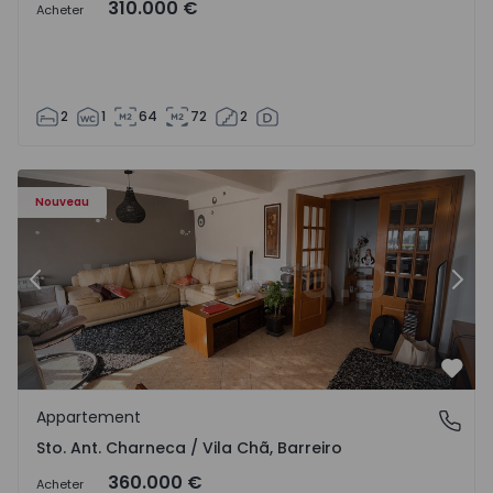
310.000 €
Acheter
2
1
64
72
2
ã - 1573477 - 14
Appartement T3 Barreiro, Sto. Ant. Charneca / Vila Chã - 
Ap
Nouveau
Précédent
Suiv
Préf
Appartement
Sto. Ant. Charneca / Vila Chã, Barreiro
Sto. Ant. Charneca / Vila Chã, Barreiro
360.000 €
Acheter