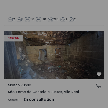
2
1
110
120
280
1
2
Maison Vila Real, São Tomé do Castelo e Justes - 1575189 
Nouveau
Préf
Maison Rurale
São Tomé do Castelo e Justes, Vila Real
São Tomé do Castelo e Justes, Vila Real
En consultation
Acheter