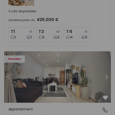
4 Lots disponibles
425.000 €
Acheter
à partir de
T1
T3
T4
x
1
x
2
x
1
1
1
3
2
4
3
Appartement T2 Moita, Alhos Vedros - 1572464 - 1
Ap
Nouveau
Précédent
Suiv
Préf
Appartement
Alhos Vedros, Moita