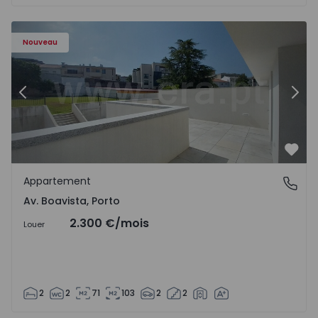
Appartement T2 Porto, Av. Boavista - 1575459 - 4
Ap
Nouveau
Précédent
Suiv
Préf
Appartement
Av. Boavista, Porto
Av. Boavista, Porto
2.300 €
/mois
Louer
2
2
71
103
2
2