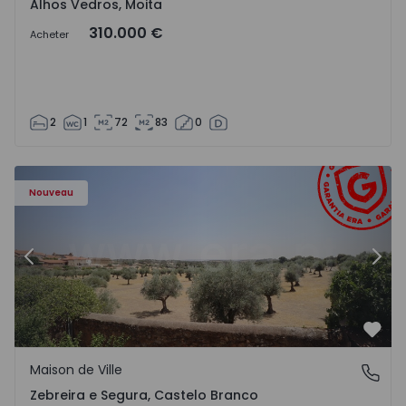
Alhos Vedros, Moita
310.000 €
Acheter
2
1
72
83
0
- 1566201 - 43
Maison de Ville T4 Idanha-a-Nova, Zebreira e Segura - 15
Ma
Nouveau
Précédent
Suiv
Préf
Maison de Ville
Zebreira e Segura, Castelo Branco
Zebreira e Segura, Castelo Branco