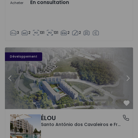
En consultation
Acheter
3
2
131
131
2
2
Élou - 10
Él
Développement
Précédent
Suiv
Préf
ÉLOU
Santo António dos Cavaleiros e Frielas, Lisboa
Santo António dos Cavaleiros e Frielas, Lisboa