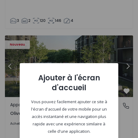
3
2
120
146
4
- 1575522 - 8
Appartement T2 Vila Nova de Gaia, Oliveira do Douro - 15
Ap
Nouveau
Précédent
Suiv
Ajouter à l'écran
d'accueil
Préf
Vous pouvez facilement ajouter ce site à
Appartement
Oliveira do Douro, Porto
l'écran d'accueil de votre mobile pour un
Oliveira do Douro, Porto
accès instantané et une navigation plus
339.000 €
Acheter
rapide avec une expérience similaire à
celle d'une application.