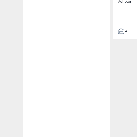
Acheter
4
3
135
193
240
2