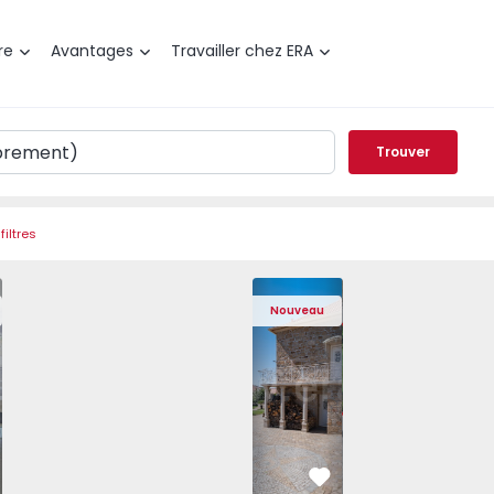
re
Avantages
Travailler chez ERA
Trouver
filtres
Nova de Gaia, Arcozelo - 1564635 - 11
t T1 Vila Nova de Gaia, Arcozelo - 1564635 - 3
Appartement T1 Vila Nova de Gaia, Arcozelo - 1564635 - 4
Appartement T1 Vila Nova de Gaia, Arcozelo - 15
Maison T4 Sabugal, Souto - 1575640 - 2
Appartement T1 Vila Nova de Gaia, Ar
Maison T4 Sabugal, Souto - 
Appartement T1 Vila Nova d
Maison T4 Sabugal
Appartement T1 
Maison 
Appar
Nouveau
éféré
Préféré