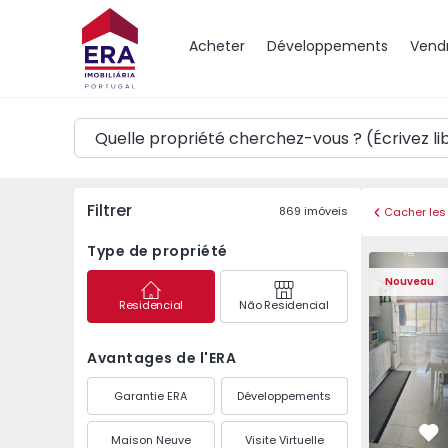
Carte
Acheter
Développements
Vend
Filtrer
869
imóveis
Cacher les 
Type de propriété
Appartement T1 Vila 
Appartemen
Nouveau
Residencial
Não Residencial
Avantages de l'ERA
Garantie ERA
Développements
Maison Neuve
Visite Virtuelle
Pr