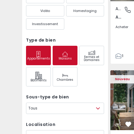
Appartement
Arcozelo
Vidéo
Homestaging
Arcozelo, Porto
Investissement
Acheter
Type de bien
1
Fermes et
Appartements
Maisons
Domaines
2
73
Appartement T3 Oeira
Appartemen
81
Nouveau
Chambres
Bâtiments
1
2
Sous-type de bien
Tous
Localisation
Pr