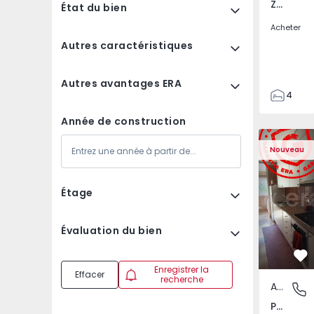
Zebreira e Segura, Castelo Branco
État du bien
Acheter
Autres caractéristiques
Autres avantages ERA
4
2
Année de construction
80
Appartement T3 Maia,
Appartemen
80
Nouveau
244
Étage
Évaluation du bien
Pr
Enregistrer la
Effacer
recherche
Appartement
Pedrouç
Pedrouços, Porto