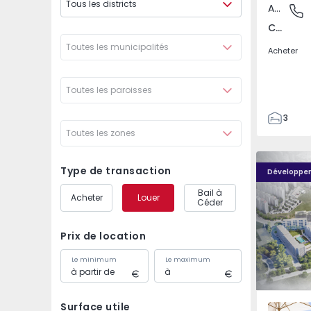
Tous les districts
Appartement
Carnaxid
Carnaxide e Queijas, Lisboa
Toutes les municipalités
Acheter
Toutes les paroisses
3
Toutes les zones
3
155
Élou - 1
Élou - 10
262
Type de transaction
Développe
2
Bail à
Acheter
Louer
0
Céder
Prix de location
Le minimum
Le maximum
Surface utile
Santo An