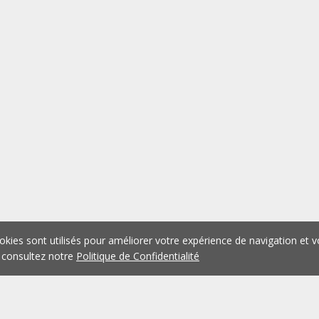
okies sont utilisés pour améliorer votre expérience de navigation et v
 consultez notre
Politique de Confidentialité
1
2
3
4
5
...
1074
Précédent
Suivant