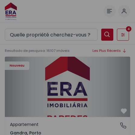
Comm
Menu
4
Filtres
Resultado de pesquisa
:
16107
imóveis
Les Plus Récents
Appartement T0 Paredes, Gandra - 1575265 - 1
Nouveau
Préf
Appartement
Gandra, Porto
Gandra, Porto