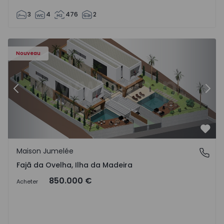
3
4
476
2
- 1574794 - 6
Maison Jumelée T3 Calheta (Madeira), Fajã da Ovelha - 15
Ma
Nouveau
Précédent
Suiv
Préf
Maison Jumelée
Fajã da Ovelha, Ilha da Madeira
Fajã da Ovelha, Ilha da Madeira
850.000 €
Acheter