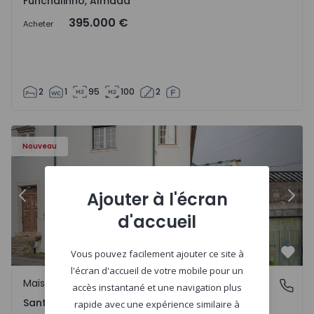
Funchalinho, Almada
395.000 €
Acheter
2
1
95
100
2
Nouveau
Ajouter à l'écran
Précédent
Suiv
d'accueil
Vous pouvez facilement ajouter ce site à
Préf
l'écran d'accueil de votre mobile pour un
Maison Jumelée
Santa Clara e Castelo Viegas, Coimbra
accès instantané et une navigation plus
Santa Clara e Castelo Viegas, Coimbra
rapide avec une expérience similaire à