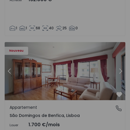
Acheter
1
1
68
40
25
0
Nouveau
Précédent
Suiv
Préf
Appartement
São Domingos de Benfica, Lisboa
São Domingos de Benfica, Lisboa
1.700 €
/mois
Louer