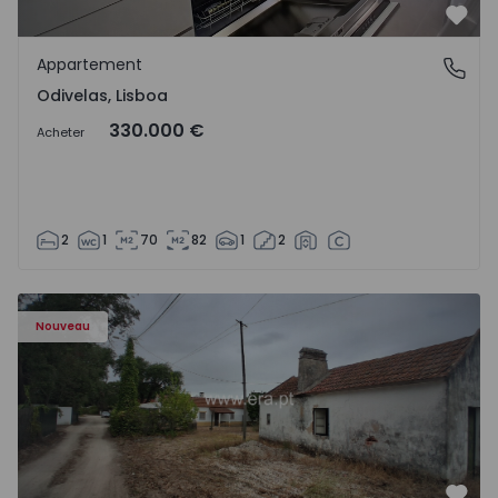
Préf
Appartement
Odivelas, Lisboa
Odivelas, Lisboa
330.000 €
Acheter
2
1
70
82
1
2
Appartement T3 Salvaterra de Magos, Marinhais - 157486
Nouveau