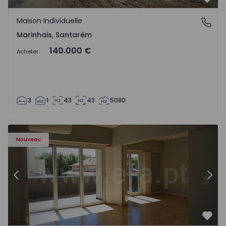
Préf
Maison Individuelle
Marinhais, Santarém
Marinhais, Santarém
140.000 €
Acheter
3
1
43
43
5080
Appartement T3 Porto, Foz - 1536983 - 12
Ap
Nouveau
Précédent
Suiv
Préf