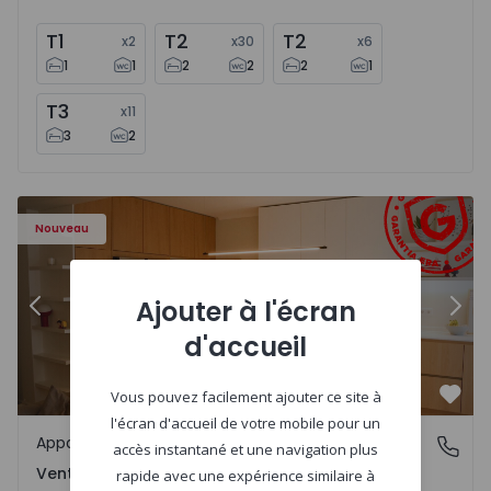
T1
T2
T2
x
2
x
30
x
6
1
1
2
2
2
1
T3
x
11
3
2
Appartement T2 Amadora, Venteira - 1575182 - 15
Ap
Nouveau
Ajouter à l'écran
Précédent
Suiv
d'accueil
Vous pouvez facilement ajouter ce site à
Préf
l'écran d'accueil de votre mobile pour un
Appartement
Venteira, Lisboa
accès instantané et une navigation plus
Venteira, Lisboa
rapide avec une expérience similaire à