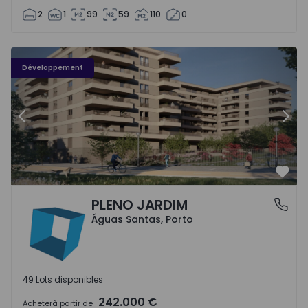
2
1
99
59
110
0
PLENO JARDIM - 3
P
Développement
Précédent
Suiv
Préf
PLENO JARDIM
Águas Santas, Porto
Águas Santas, Porto
49 Lots disponibles
242.000 €
Acheter
à partir de