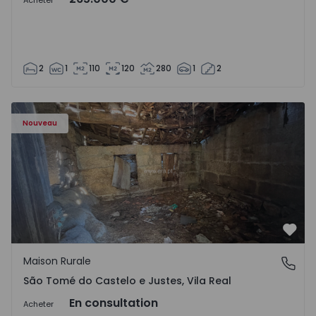
Acheter
2
1
110
120
280
1
2
Maison Vila Real, São Tomé do Castelo e Justes - 1575189 
Nouveau
Préf
Maison Rurale
São Tomé do Castelo e Justes, Vila Real
São Tomé do Castelo e Justes, Vila Real
En consultation
Acheter