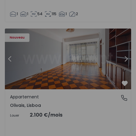
1
1
54
115
1
2
Appartement T5 Lisboa, Olivais - 1575717 - 6
Ap
Nouveau
Précédent
Suiv
Préf
Appartement
Olivais, Lisboa
Olivais, Lisboa
2.100 €
/mois
Louer