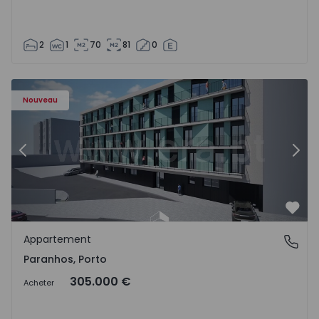
2
1
70
81
0
Appartement T1 Porto, Paranhos - 1575706 - 8
Ap
Nouveau
Précédent
Suiv
Préf
Appartement
Paranhos, Porto
Paranhos, Porto
305.000 €
Acheter