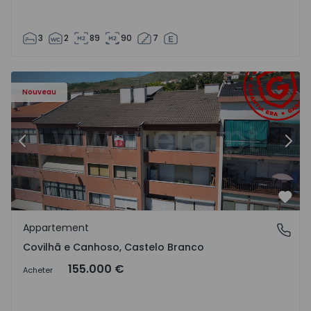
3
2
89
90
7
 - 18
Appartement T2 Covilhã, Covilhã e Canhoso - 1497806 - 1
Ap
Nouveau
Précédent
Suiv
Préf
Appartement
Covilhã e Canhoso, Castelo Branco
Covilhã e Canhoso, Castelo Branco
155.000 €
Acheter