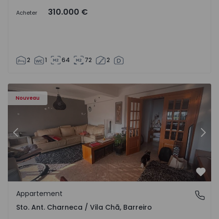
310.000 €
Acheter
2
1
64
72
2
 - 1573477 - 11
Appartement T3 Barreiro, Santo António da Charneca - 1
Ap
Nouveau
Précédent
Suiv
Préf
Appartement
Sto. Ant. Charneca / Vila Chã, Barreiro
Sto. Ant. Charneca / Vila Chã, Barreiro