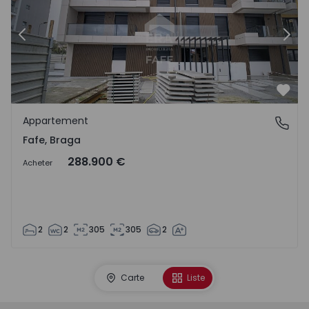
Précédent
Suiv
Préf
Appartement
Fafe, Braga
Fafe, Braga
288.900 €
Acheter
2
2
305
305
2
Carte
Liste