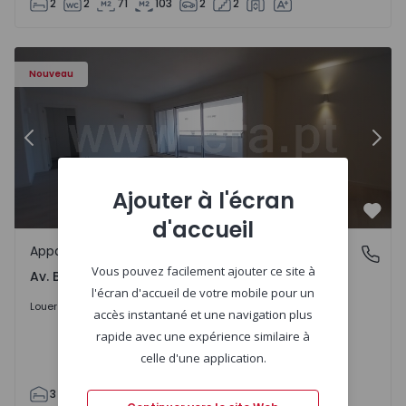
2
2
71
103
2
2
Appartement T3 Porto, Av. Boavista - 1575472 - 5
Ap
Nouveau
Précédent
Suiv
Ajouter à l'écran
Préf
d'accueil
Appartement
Av. Boavista, Porto
Vous pouvez facilement ajouter ce site à
Av. Boavista, Porto
l'écran d'accueil de votre mobile pour un
2.300 €
/mois
Louer
accès instantané et une navigation plus
rapide avec une expérience similaire à
celle d'une application.
3
2
132
142
2
4