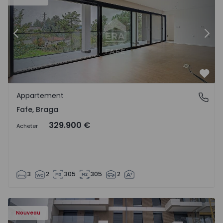
Précédent
Suiv
Préf
Appartement
Fafe, Braga
Fafe, Braga
329.900 €
Acheter
3
2
305
305
2
Nouveau