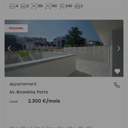
4
3
135
193
240
2
Appartement T2 Porto, Av. Boavista - 1575459 - 4
Ap
Nouveau
Précédent
Suiv
Préf
Appartement
Av. Boavista, Porto
Av. Boavista, Porto
2.300 €
/mois
Louer