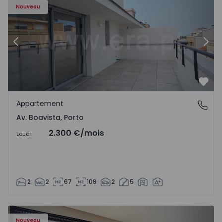
Nouveau
Précédent
Suiv
Préf
Appartement
Av. Boavista, Porto
Av. Boavista, Porto
2.300 €
/mois
Louer
2
2
67
109
2
5
Nouveau