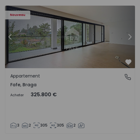
Nouveau
Précédent
Suiv
Préf
Appartement
Fafe, Braga
Fafe, Braga
325.800 €
Acheter
3
2
305
305
2