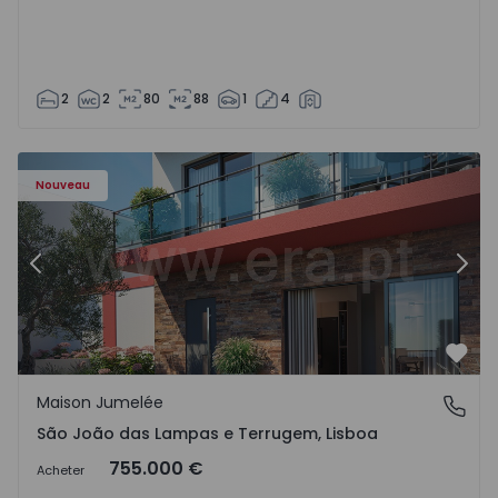
2
2
80
88
1
4
Nouveau
Précédent
Suiv
Préf
Maison Jumelée
São João das Lampas e Terrugem, Lisboa
São João das Lampas e Terrugem, Lisboa
755.000 €
Acheter