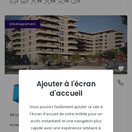
2
1
99
59
110
0
PLENO JARDIM - 3
P
Développement
Précédent
Suiv
Préf
PLENO JARDIM
Ajouter à l'écran
Águas Santas, Porto
Águas Santas, Porto
d'accueil
Vous pouvez facilement ajouter ce site à
l'écran d'accueil de votre mobile pour un
49 Lots disponibles
accès instantané et une navigation plus
242.000 €
Acheter
à partir de
rapide avec une expérience similaire à