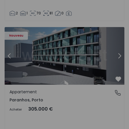
2
1
70
81
0
Appartement T1 Porto, Paranhos - 1575706 - 8
Ap
Nouveau
Précédent
Suiv
Préf
Appartement
Paranhos, Porto
Paranhos, Porto
305.000 €
Acheter