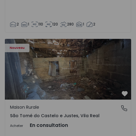
2
1
110
120
280
1
2
Maison Vila Real, São Tomé do Castelo e Justes - 1575189 
Nouveau
Préf
Maison Rurale
São Tomé do Castelo e Justes, Vila Real
São Tomé do Castelo e Justes, Vila Real
En consultation
Acheter