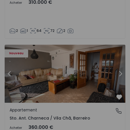
310.000 €
Acheter
2
1
64
72
2
ã - 1573477 - 14
Appartement T3 Barreiro, Sto. Ant. Charneca / Vila Chã - 
Ap
Nouveau
Précédent
Suiv
Préf
Appartement
Sto. Ant. Charneca / Vila Chã, Barreiro
Sto. Ant. Charneca / Vila Chã, Barreiro
360.000 €
Acheter