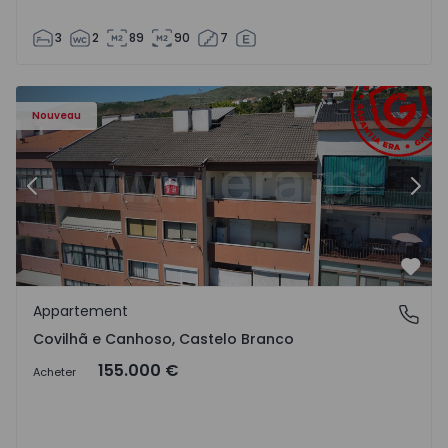
3
2
89
90
7
 - 18
Appartement T2 Covilhã, Covilhã e Canhoso - 1497806 - 1
Ap
Nouveau
Précédent
Suiv
Préf
Appartement
Covilhã e Canhoso, Castelo Branco
Covilhã e Canhoso, Castelo Branco
155.000 €
Acheter