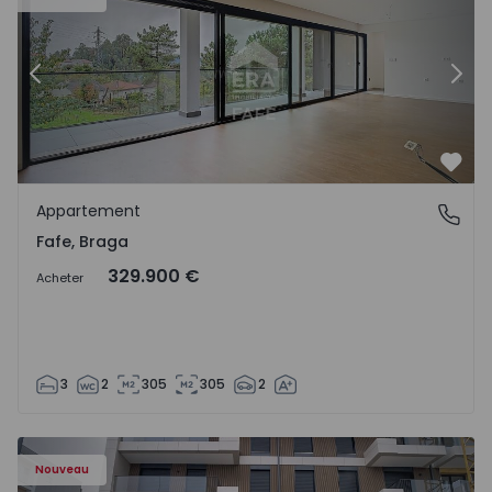
Précédent
Suiv
Préf
Appartement
Fafe, Braga
Fafe, Braga
329.900 €
Acheter
3
2
305
305
2
Nouveau