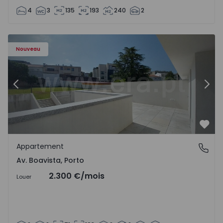
4
3
135
193
240
2
Appartement T2 Porto, Av. Boavista - 1575459 - 4
Ap
Nouveau
Précédent
Suiv
Préf
Appartement
Av. Boavista, Porto
Av. Boavista, Porto
2.300 €
/mois
Louer