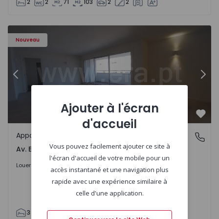
2
2
71
103
2
2
Appartement T3 Porto, Av. Boavista - 1575472 - 5
Ap
Nouveau
Précédent
Suiv
Ajouter à l'écran
Préf
d'accueil
Appartement
Av. Boavista, Porto
Vous pouvez facilement ajouter ce site à
Av. Boavista, Porto
l'écran d'accueil de votre mobile pour un
2.300 €
/mois
Louer
accès instantané et une navigation plus
rapide avec une expérience similaire à
celle d'une application.
3
2
132
142
2
4