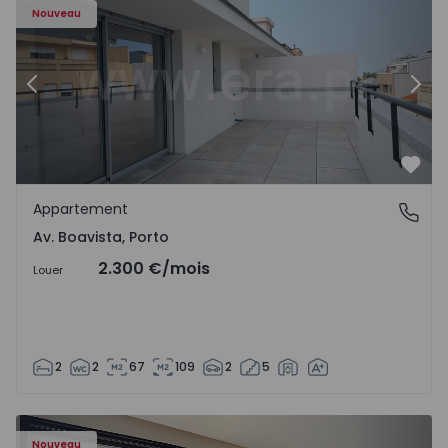
Nouveau
Précédent
Suiv
Préf
Appartement
Av. Boavista, Porto
Av. Boavista, Porto
2.300 €
/mois
Louer
2
2
67
109
2
5
Nouveau