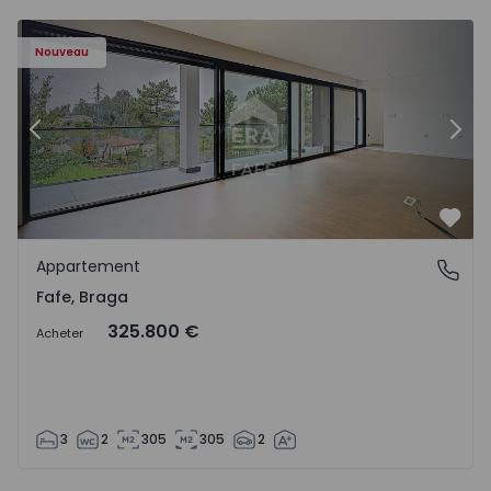
Nouveau
Précédent
Suiv
Préf
Appartement
Fafe, Braga
Fafe, Braga
325.800 €
Acheter
3
2
305
305
2