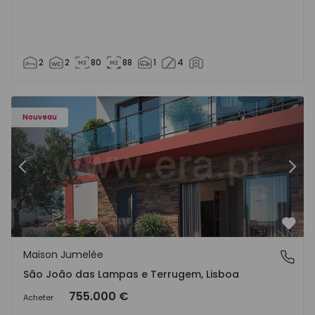
2
2
80
88
1
4
Nouveau
Précédent
Suiv
Préf
Maison Jumelée
São João das Lampas e Terrugem, Lisboa
São João das Lampas e Terrugem, Lisboa
755.000 €
Acheter