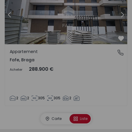
Précédent
Suiv
Préf
Appartement
Fafe, Braga
Fafe, Braga
288.900 €
Acheter
2
2
305
305
2
Carte
Liste