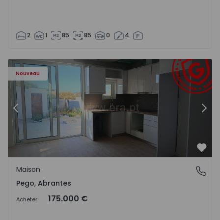
2
1
85
85
0
4
Maison T2 Abrantes, Pego - 1575171 - 9
Ma
Nouveau
Précédent
Suiv
Préf
Maison
Pego, Abrantes
Pego, Abrantes
175.000 €
Acheter