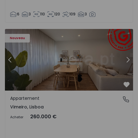
6
3
110
120
109
3
Appartement T1 Lourinhã, Vimeiro - 1575406 - 1
Ap
Nouveau
Précédent
Suiv
Préf
Appartement
Vimeiro, Lisboa
Vimeiro, Lisboa
260.000 €
Acheter