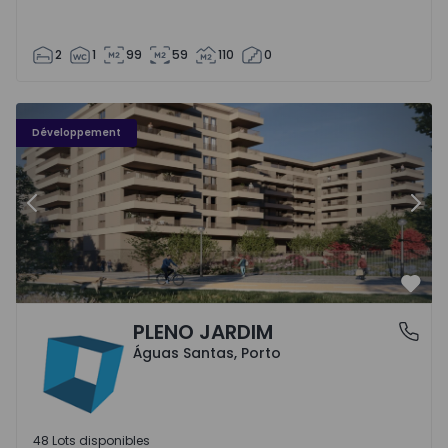
2
1
99
59
110
0
PLENO JARDIM - 3
P
Développement
Précédent
Suiv
Préf
PLENO JARDIM
Águas Santas, Porto
Águas Santas, Porto
48 Lots disponibles