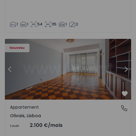
1
1
54
115
1
2
Appartement T5 Lisboa, Olivais - 1575717 - 6
Ap
Nouveau
Précédent
Suiv
Préf
Appartement
Olivais, Lisboa
Olivais, Lisboa
2.100 €
/mois
Louer