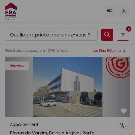
Comm
Menu
4
Filtres
Resultado de pesquisa
:
16170
imóveis
Les Plus Récents
Appartement T3 Póvoa de Varzim, Póvoa de Varzim, Beiriz 
Nouveau
Préf
Appartement
Póvoa de Varzim, Beiriz e Argivai, Porto
Póvoa de Varzim, Beiriz e Argivai, Porto