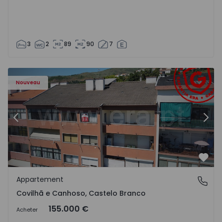
3
2
89
90
7
 - 18
Appartement T2 Covilhã, Covilhã e Canhoso - 1497806 - 1
Ap
Nouveau
Précédent
Suiv
Préf
Appartement
Covilhã e Canhoso, Castelo Branco
Covilhã e Canhoso, Castelo Branco
155.000 €
Acheter