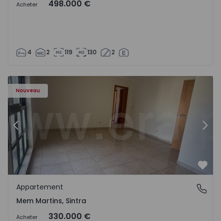
498.000 €
Acheter
4
2
119
130
2
8416 - 15
Appartement T3 Sintra, Algueirão-Mem Martins - 1528416
Ap
Nouveau
Précédent
Suiv
Préf
Appartement
Mem Martins, Sintra
Mem Martins, Sintra
330.000 €
Acheter