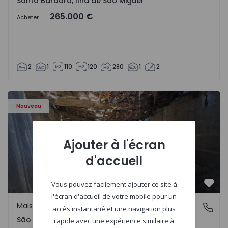
Santa Bárbara, Ilha de São Miguel
265.000 €
Acheter
2
1
110
120
280
1
2
Maison Vila Real, São Tomé do Castelo e Justes - 1575189 
Nouveau
Ajouter à l'écran
d'accueil
Vous pouvez facilement ajouter ce site à
Préf
l'écran d'accueil de votre mobile pour un
Maison Rurale
São Tomé do Castelo e Justes, Vila Real
accès instantané et une navigation plus
São Tomé do Castelo e Justes, Vila Real
rapide avec une expérience similaire à