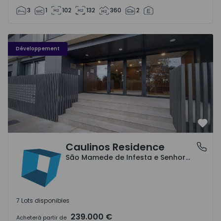
3
1
102
132
360
2
Caulinos Residence - 1
Développement
Préf
Caulinos Residence
São Mamede de Infesta e Senhora da Hora, Porto
São Mamede de Infesta e Senhora da Hora, Porto
7 Lots disponibles
239.000 €
Acheter
à partir de