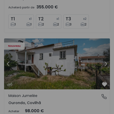
355.000 €
Acheter
à partir de
T1
T2
T3
x
1
x
1
x
2
1
1
2
2
3
2
Maison Jumelée T4 Covilhã, Ourondo - 1574309 - 8
Ma
Nouveau
Précédent
Suiv
Préf
Maison Jumelée
Ourondo, Covilhã
Ourondo, Covilhã
98.000 €
Acheter