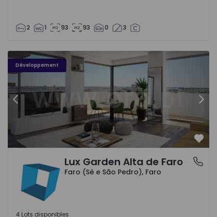
2
1
93
93
0
3
Développement
Précédent
Suiv
Préf
Lux Garden Alta de Faro
Faro (Sé e São Pedro), Faro
Faro (Sé e São Pedro), Faro
4 Lots disponibles