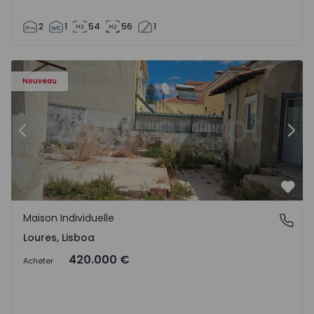
2
1
54
56
1
Maison Individuelle T3 Loures - 1574853 - 19
Ma
Nouveau
Précédent
Suiv
Préf
Maison Individuelle
Loures, Lisboa
Loures, Lisboa
420.000 €
Acheter