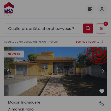
Comm
Menu
4
Filtres
Resultado de pesquisa
:
16106
imóveis
Les Plus Récents
Nouveau
Précédent
Suiv
Préf
Maison Individuelle
Almancil, Faro
Almancil, Faro