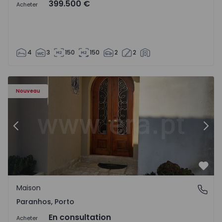
399.500 €
Acheter
4
3
150
150
2
2
Maison T10 Porto, Paranhos - 1572292 - 12
Ma
Nouveau
Précédent
Suiv
Préf
Maison
Paranhos, Porto
Paranhos, Porto
En consultation
Acheter