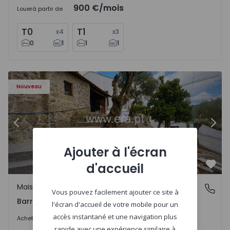
900 €
/mois
Louer
à partir de
T0
T1
x
4
x
3
0
1
1
1
 1560495 - 9
Maison T2 Viana do Castelo, Barroselas e Carvoeiro - 156
Ma
Nouveau
Précédent
Suiv
Ajouter à l'écran
d'accueil
Préf
Maison
Barroselas e Carvoeiro, Viana do Castelo
Vous pouvez facilement ajouter ce site à
Barroselas e Carvoeiro, Viana do Castelo
l'écran d'accueil de votre mobile pour un
285.000 €
accès instantané et une navigation plus
Acheter
rapide avec une expérience similaire à