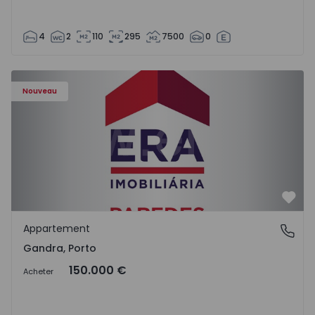
4
2
110
295
7500
0
Appartement T0 Paredes, Gandra - 1575265 - 1
Nouveau
Préf
Appartement
Gandra, Porto
Gandra, Porto
150.000 €
Acheter