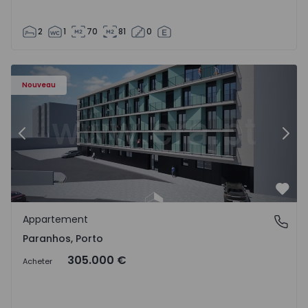
2
1
70
81
0
Appartement T1 Porto, Paranhos - 1575706 - 8
Ap
Nouveau
Précédent
Suiv
Préf
Appartement
Paranhos, Porto
Paranhos, Porto
305.000 €
Acheter