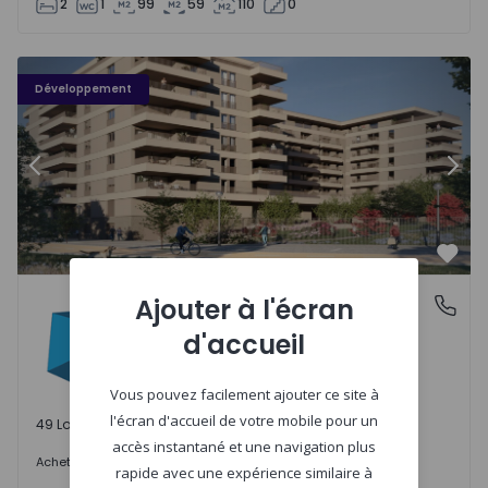
2
1
99
59
110
0
PLENO JARDIM - 3
P
Développement
Précédent
Suiv
Préf
PLENO JARDIM
Ajouter à l'écran
Águas Santas, Porto
Águas Santas, Porto
d'accueil
Vous pouvez facilement ajouter ce site à
l'écran d'accueil de votre mobile pour un
49 Lots disponibles
accès instantané et une navigation plus
242.000 €
Acheter
à partir de
rapide avec une expérience similaire à