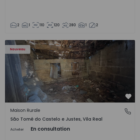
2
1
110
120
280
1
2
Maison Vila Real, São Tomé do Castelo e Justes - 1575189 
Nouveau
Préf
Maison Rurale
São Tomé do Castelo e Justes, Vila Real
São Tomé do Castelo e Justes, Vila Real
En consultation
Acheter