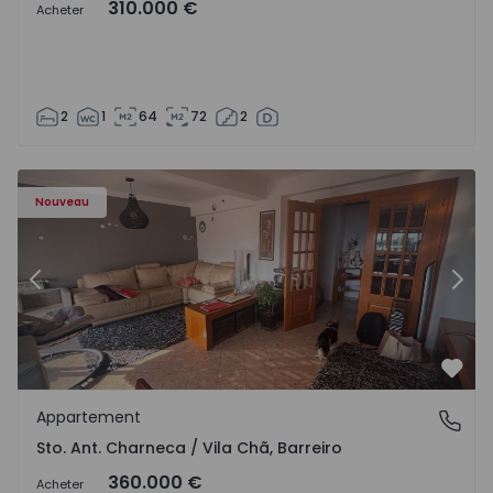
310.000 €
Acheter
2
1
64
72
2
 - 1573477 - 11
Appartement T3 Barreiro, Santo António da Charneca - 1
Ap
Nouveau
Précédent
Suiv
Préf
Appartement
Sto. Ant. Charneca / Vila Chã, Barreiro
Sto. Ant. Charneca / Vila Chã, Barreiro
360.000 €
Acheter