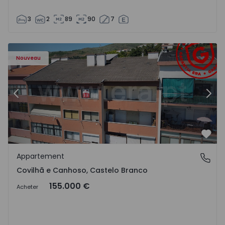
3
2
89
90
7
 - 18
Appartement T2 Covilhã, Covilhã e Canhoso - 1497806 - 1
Ap
Nouveau
Précédent
Suiv
Préf
Appartement
Covilhã e Canhoso, Castelo Branco
Covilhã e Canhoso, Castelo Branco
155.000 €
Acheter