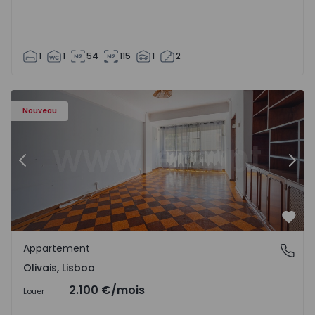
1
1
54
115
1
2
Appartement T5 Lisboa, Olivais - 1575717 - 6
Ap
Nouveau
Précédent
Suiv
Préf
Appartement
Olivais, Lisboa
Olivais, Lisboa
2.100 €
/mois
Louer