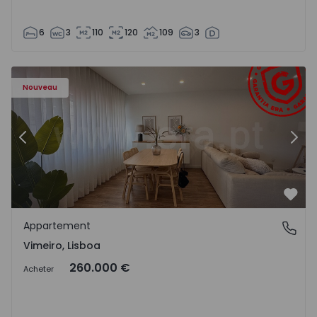
6
3
110
120
109
3
Appartement T1 Lourinhã, Vimeiro - 1575406 - 1
Ap
Nouveau
Précédent
Suiv
Préf
Appartement
Vimeiro, Lisboa
Vimeiro, Lisboa
260.000 €
Acheter