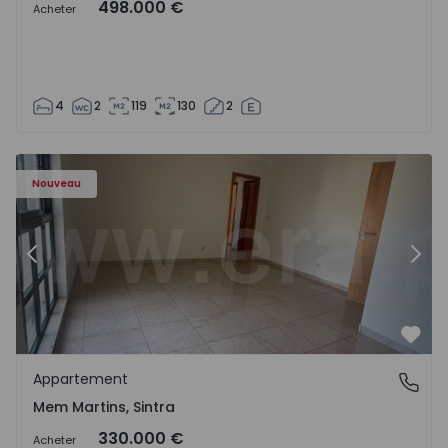
498.000 €
Acheter
4
2
119
130
2
8416 - 15
Appartement T3 Sintra, Algueirão-Mem Martins - 1528416
Ap
Nouveau
Précédent
Suiv
Préf
Appartement
Mem Martins, Sintra
Mem Martins, Sintra
330.000 €
Acheter