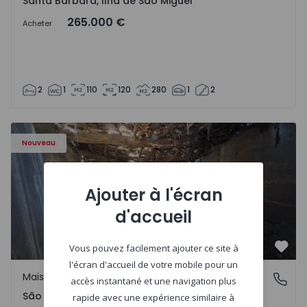
Santa Bárbara, Ilha de São Miguel
265.000 €
Acheter
2
1
110
120
280
1
2
Maison Vila Real, São Tomé do Castelo e Justes - 1575189 
Nouveau
Ajouter à l'écran
d'accueil
Vous pouvez facilement ajouter ce site à
Préf
l'écran d'accueil de votre mobile pour un
Maison Rurale
São Tomé do Castelo e Justes, Vila Real
accès instantané et une navigation plus
São Tomé do Castelo e Justes, Vila Real
rapide avec une expérience similaire à