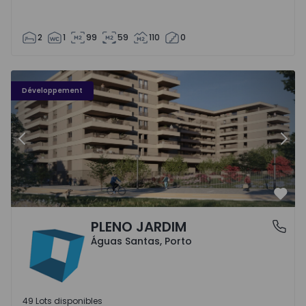
2
1
99
59
110
0
PLENO JARDIM - 3
P
Développement
Précédent
Suiv
Préf
PLENO JARDIM
Águas Santas, Porto
Águas Santas, Porto
49 Lots disponibles