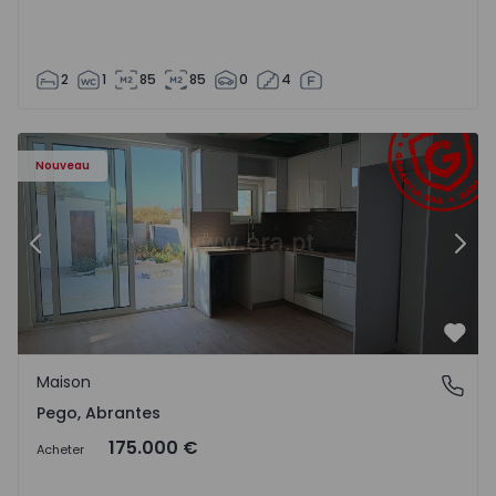
2
1
85
85
0
4
Maison T2 Abrantes, Pego - 1575171 - 9
Ma
Nouveau
Précédent
Suiv
Préf
Maison
Pego, Abrantes
Pego, Abrantes
175.000 €
Acheter