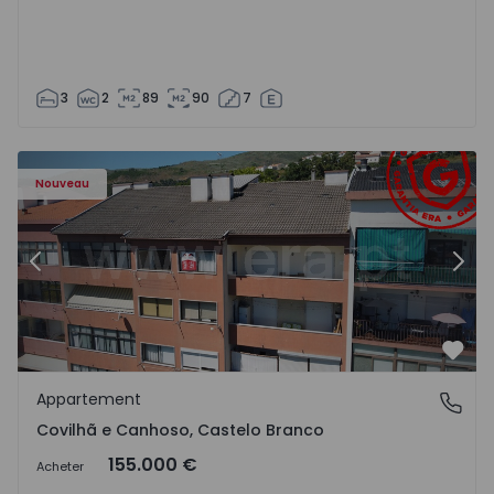
3
2
89
90
7
 - 18
Appartement T2 Covilhã, Covilhã e Canhoso - 1497806 - 1
Ap
Nouveau
Précédent
Suiv
Préf
Appartement
Covilhã e Canhoso, Castelo Branco
Covilhã e Canhoso, Castelo Branco
155.000 €
Acheter