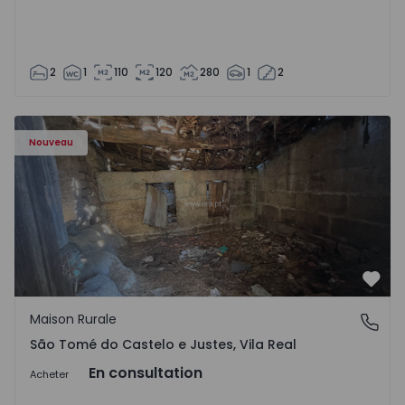
2
1
110
120
280
1
2
Maison Vila Real, São Tomé do Castelo e Justes - 1575189 
Nouveau
Préf
Maison Rurale
São Tomé do Castelo e Justes, Vila Real
São Tomé do Castelo e Justes, Vila Real
En consultation
Acheter