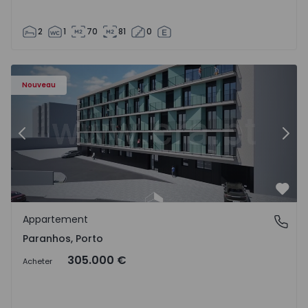
2
1
70
81
0
Appartement T1 Porto, Paranhos - 1575706 - 8
Ap
Nouveau
Précédent
Suiv
Préf
Appartement
Paranhos, Porto
Paranhos, Porto
305.000 €
Acheter