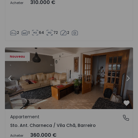
310.000 €
Acheter
2
1
64
72
2
ã - 1573477 - 14
Appartement T3 Barreiro, Sto. Ant. Charneca / Vila Chã - 
Ap
Nouveau
Précédent
Suiv
Préf
Appartement
Sto. Ant. Charneca / Vila Chã, Barreiro
Sto. Ant. Charneca / Vila Chã, Barreiro
360.000 €
Acheter