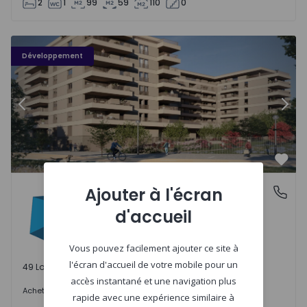
2
1
99
59
110
0
PLENO JARDIM - 3
P
Développement
Précédent
Suiv
Préf
PLENO JARDIM
Ajouter à l'écran
Águas Santas, Porto
Águas Santas, Porto
d'accueil
Vous pouvez facilement ajouter ce site à
l'écran d'accueil de votre mobile pour un
49 Lots disponibles
accès instantané et une navigation plus
242.000 €
Acheter
à partir de
rapide avec une expérience similaire à