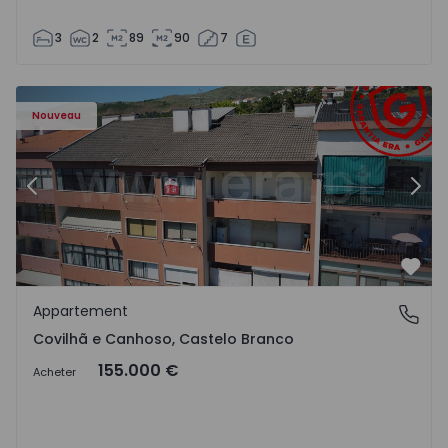
3
2
89
90
7
 - 18
Appartement T2 Covilhã, Covilhã e Canhoso - 1497806 - 1
Ap
Nouveau
Précédent
Suiv
Préf
Appartement
Covilhã e Canhoso, Castelo Branco
Covilhã e Canhoso, Castelo Branco
155.000 €
Acheter