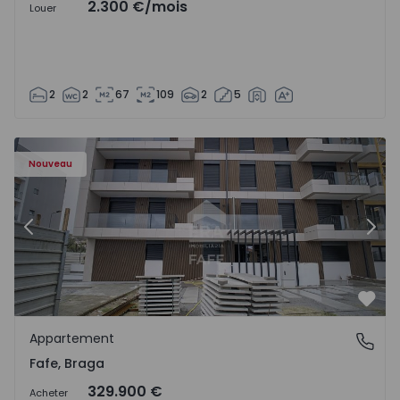
2.300 €
/mois
Louer
2
2
67
109
2
5
Nouveau
Précédent
Suiv
Préf
Appartement
Fafe, Braga
Fafe, Braga
329.900 €
Acheter