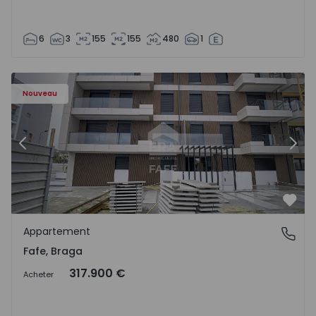
6
3
155
155
480
1
Nouveau
Précédent
Suiv
Préf
Appartement
Fafe, Braga
Fafe, Braga
317.900 €
Acheter