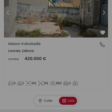
Précédent
Suiv
Préf
Maison Individuelle
Loures, Lisboa
Loures, Lisboa
420.000 €
Acheter
3
1
102
132
360
2
Carte
Liste