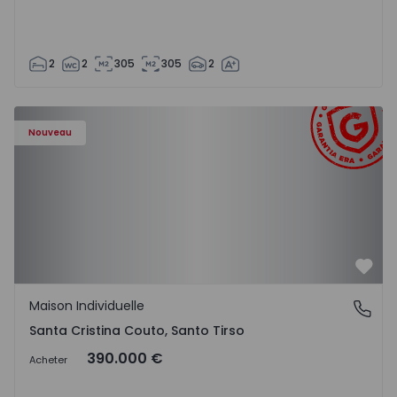
2
2
305
305
2
Nouveau
Préf
Maison Individuelle
Santa Cristina Couto, Santo Tirso
Santa Cristina Couto, Santo Tirso
390.000 €
Acheter