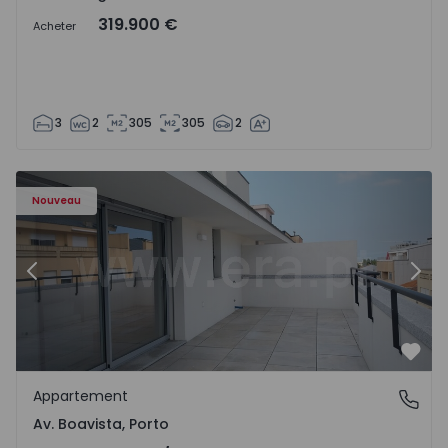
319.900 €
Acheter
3
2
305
305
2
Appartement T2 Porto, Av. Boavista - 1574734 - 7
Ap
Nouveau
Précédent
Suiv
Préf
Appartement
Av. Boavista, Porto
Av. Boavista, Porto