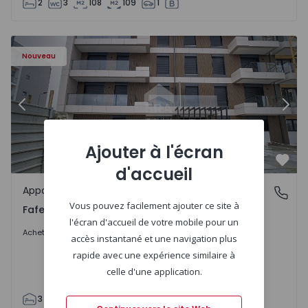
2
3
108
109
1
Appartement T3 Fafe - 1575131 - 58
Ap
Nouveau
Précédent
Suiv
Ajouter à l'écran
Préf
d'accueil
Appartement
Fafe, Braga
Vous pouvez facilement ajouter ce site à
Fafe, Braga
l'écran d'accueil de votre mobile pour un
407.950 €
Acheter
accès instantané et une navigation plus
rapide avec une expérience similaire à
celle d'une application.
3
2
305
305
2
1