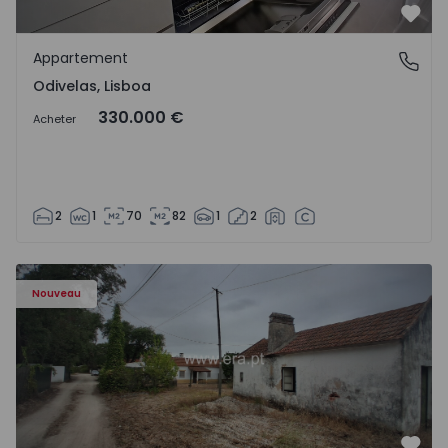
Préf
Appartement
Odivelas, Lisboa
Odivelas, Lisboa
330.000 €
Acheter
2
1
70
82
1
2
Appartement T3 Salvaterra de Magos, Marinhais - 157486
Nouveau