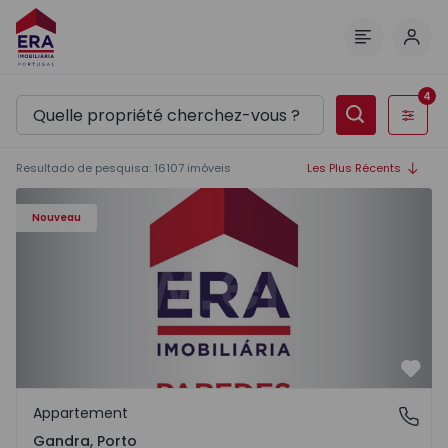
Comm
Menu
4
Filtres
Resultado de pesquisa
:
16107
imóveis
Les Plus Récents
Appartement T0 Paredes, Gandra - 1575265 - 1
Nouveau
Préf
Appartement
Gandra, Porto
Gandra, Porto