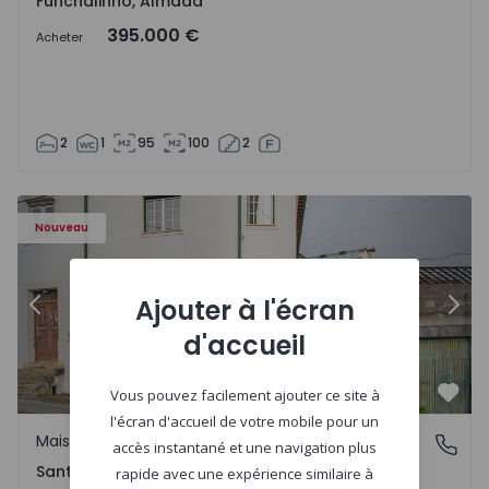
Funchalinho, Almada
395.000 €
Acheter
2
1
95
100
2
Nouveau
Ajouter à l'écran
Précédent
Suiv
d'accueil
Vous pouvez facilement ajouter ce site à
Préf
l'écran d'accueil de votre mobile pour un
Maison Jumelée
Santa Clara e Castelo Viegas, Coimbra
accès instantané et une navigation plus
Santa Clara e Castelo Viegas, Coimbra
rapide avec une expérience similaire à