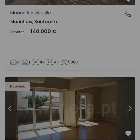
Préf
Maison Individuelle
Marinhais, Santarém
Marinhais, Santarém
140.000 €
Acheter
3
1
43
43
5080
Appartement T3 Porto, Foz - 1536983 - 12
Ap
Nouveau
Précédent
Suiv
Préf