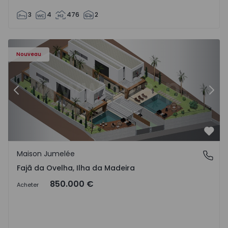
3
4
476
2
- 1574794 - 6
Maison Jumelée T3 Calheta (Madeira), Fajã da Ovelha - 15
Ma
Nouveau
Précédent
Suiv
Préf
Maison Jumelée
Fajã da Ovelha, Ilha da Madeira
Fajã da Ovelha, Ilha da Madeira
850.000 €
Acheter