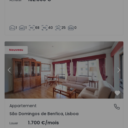
Acheter
1
1
68
40
25
0
Nouveau
Précédent
Suiv
Préf
Appartement
São Domingos de Benfica, Lisboa
São Domingos de Benfica, Lisboa
1.700 €
/mois
Louer