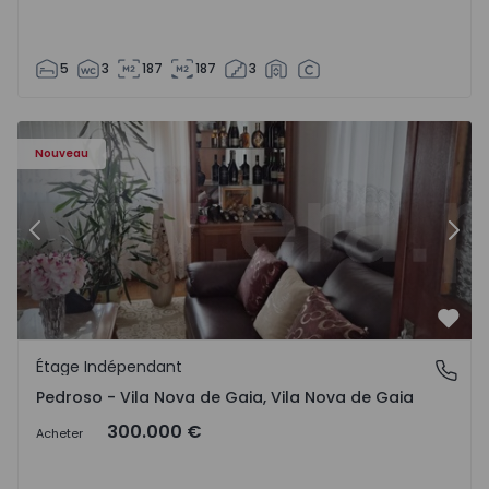
5
3
187
187
3
ixezelo - 1575635 - 12
Étage Indépendant T6 Vila Nova de Gaia, Pedroso e Seixez
Ét
Nouveau
Précédent
Suiv
Préf
Étage Indépendant
Pedroso - Vila Nova de Gaia, Vila Nova de Gaia
Pedroso - Vila Nova de Gaia, Vila Nova de Gaia
300.000 €
Acheter