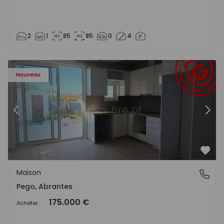
2
1
85
85
0
4
Maison T2 Abrantes, Pego - 1575171 - 9
Ma
Nouveau
Précédent
Suiv
Préf
Maison
Pego, Abrantes
Pego, Abrantes
175.000 €
Acheter