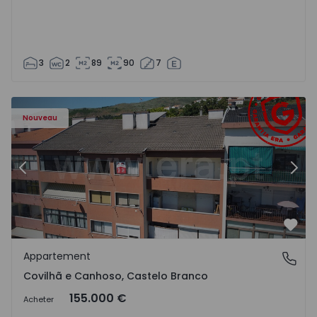
3
2
89
90
7
 - 18
Appartement T2 Covilhã, Covilhã e Canhoso - 1497806 - 1
Ap
Nouveau
Précédent
Suiv
Préf
Appartement
Covilhã e Canhoso, Castelo Branco
Covilhã e Canhoso, Castelo Branco
155.000 €
Acheter