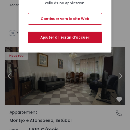
celle d'une application.
En consultation
Acheter
Continuer vers le site Web
72
85
Ajouter à l'écran d'accueil
603 - 1
Appartement T2 Montijo, Montijo e Afonsoeiro - 1575603 
Ap
Nouveau
Précédent
Suiv
Préf
Appartement
Montijo e Afonsoeiro, Setúbal
Montijo e Afonsoeiro, Setúbal
1.100 €
/mois