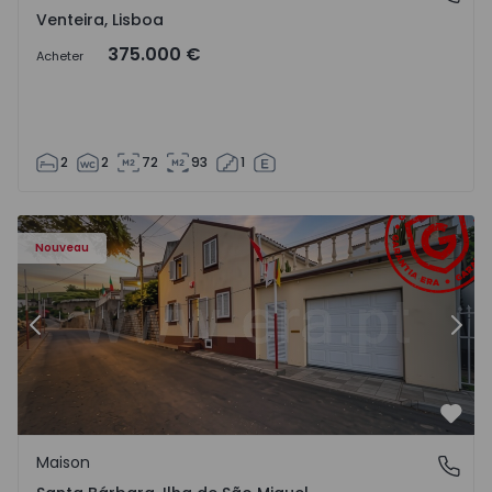
Venteira, Lisboa
375.000 €
Acheter
2
2
72
93
1
 13
Maison T2 Ponta Delgada, Santa Bárbara - 1575125 - 1
Ma
Nouveau
Précédent
Suiv
Préf
Maison
Santa Bárbara, Ilha de São Miguel