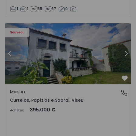
1
1
55
67
0
l - 1575650 - 17
Maison T7 Carregal do Sal, Currelos, Papízios e Sobral - 
Ma
Nouveau
Précédent
Suiv
Préf
Maison
Currelos, Papízios e Sobral, Viseu
Currelos, Papízios e Sobral, Viseu
395.000 €
Acheter