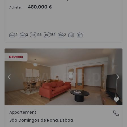
480.000 €
Acheter
3
3
138
153
2
57885 - 20
Appartement T4 Cascais, São Domingos de Rana - 1557885
Ap
Nouveau
Précédent
Suiv
Préf
Appartement
São Domingos de Rana, Lisboa
São Domingos de Rana, Lisboa