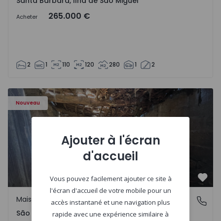
Santa Bárbara, Ilha de São Miguel
265.000 €
Acheter
2
1
110
120
280
1
2
Maison Vila Real, São Tomé do Castelo e Justes - 1575189 
Nouveau
Ajouter à l'écran
d'accueil
Vous pouvez facilement ajouter ce site à
Préf
l'écran d'accueil de votre mobile pour un
Maison Rurale
São Tomé do Castelo e Justes, Vila Real
accès instantané et une navigation plus
São Tomé do Castelo e Justes, Vila Real
rapide avec une expérience similaire à