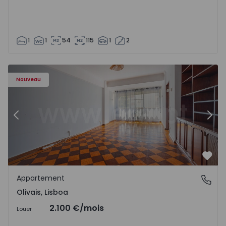
1
1
54
115
1
2
Appartement T5 Lisboa, Olivais - 1575717 - 6
Ap
Nouveau
Précédent
Suiv
Préf
Appartement
Olivais, Lisboa
Olivais, Lisboa
2.100 €
/mois
Louer