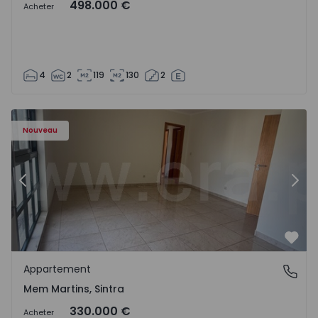
498.000 €
Acheter
4
2
119
130
2
8416 - 15
Appartement T3 Sintra, Algueirão-Mem Martins - 1528416
Ap
Nouveau
Précédent
Suiv
Préf
Appartement
Mem Martins, Sintra
Mem Martins, Sintra
330.000 €
Acheter