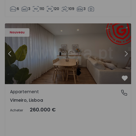
6
3
110
120
109
3
Appartement T1 Lourinhã, Vimeiro - 1575406 - 1
Ap
Nouveau
Précédent
Suiv
Préf
Appartement
Vimeiro, Lisboa
Vimeiro, Lisboa
260.000 €
Acheter