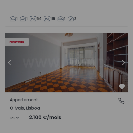
1
1
54
115
1
2
Appartement T5 Lisboa, Olivais - 1575717 - 6
Ap
Nouveau
Précédent
Suiv
Préf
Appartement
Olivais, Lisboa
Olivais, Lisboa
2.100 €
/mois
Louer