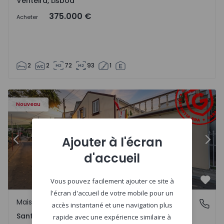
Venteira, Lisboa
375.000 €
Acheter
2
2
72
93
1
 13
Maison T2 Ponta Delgada, Santa Bárbara - 1575125 - 1
Ma
Nouveau
Ajouter à l'écran
Précédent
Suiv
d'accueil
Vous pouvez facilement ajouter ce site à
Préf
l'écran d'accueil de votre mobile pour un
Maison
Santa Bárbara, Ilha de São Miguel
accès instantané et une navigation plus
Santa Bárbara, Ilha de São Miguel
rapide avec une expérience similaire à