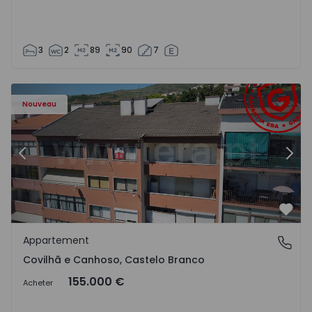
3
2
89
90
7
 - 18
Appartement T2 Covilhã, Covilhã e Canhoso - 1497806 - 1
Ap
Nouveau
Précédent
Suiv
Préf
Appartement
Covilhã e Canhoso, Castelo Branco
Covilhã e Canhoso, Castelo Branco
155.000 €
Acheter