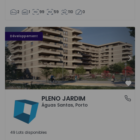
2
1
99
59
110
0
PLENO JARDIM - 3
P
Développement
Précédent
Suiv
Préf
PLENO JARDIM
Águas Santas, Porto
Águas Santas, Porto
49 Lots disponibles