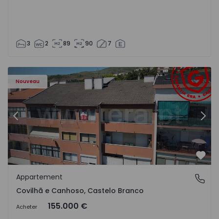
3
2
89
90
7
 - 18
Appartement T2 Covilhã, Covilhã e Canhoso - 1497806 - 1
Ap
Nouveau
Précédent
Suiv
Préf
Appartement
Covilhã e Canhoso, Castelo Branco
Covilhã e Canhoso, Castelo Branco
155.000 €
Acheter