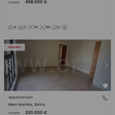
498.000 €
Acheter
4
2
119
130
2
8416 - 15
Appartement T3 Sintra, Algueirão-Mem Martins - 1528416
Ap
Nouveau
Précédent
Suiv
Préf
Appartement
Mem Martins, Sintra
Mem Martins, Sintra
330.000 €
Acheter