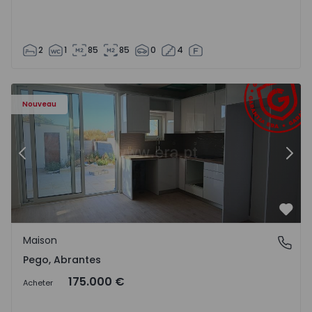
2
1
85
85
0
4
Maison T2 Abrantes, Pego - 1575171 - 9
Ma
Nouveau
Précédent
Suiv
Préf
Maison
Pego, Abrantes
Pego, Abrantes
175.000 €
Acheter