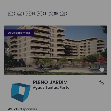
2
1
99
59
110
0
PLENO JARDIM - 3
P
Développement
Précédent
Suiv
Préf
PLENO JARDIM
Águas Santas, Porto
Águas Santas, Porto
49 Lots disponibles