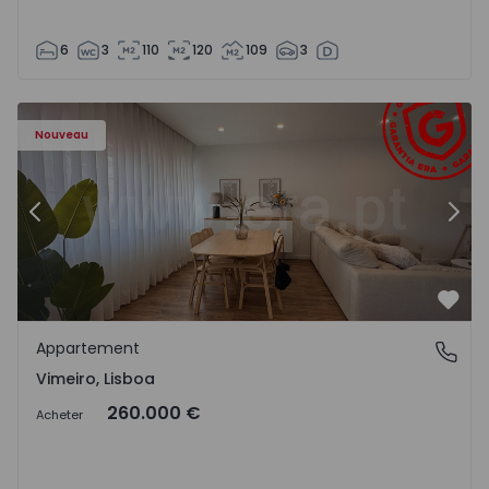
6
3
110
120
109
3
Appartement T1 Lourinhã, Vimeiro - 1575406 - 1
Ap
Nouveau
Précédent
Suiv
Préf
Appartement
Vimeiro, Lisboa
Vimeiro, Lisboa
260.000 €
Acheter