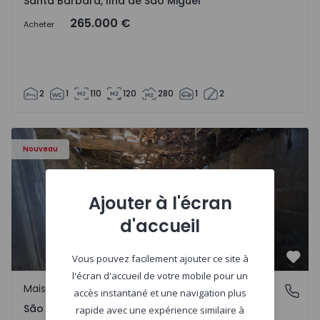
Santa Bárbara, Ilha de São Miguel
265.000 €
Acheter
2
1
110
120
280
1
2
Maison Vila Real, São Tomé do Castelo e Justes - 1575189 
Nouveau
Ajouter à l'écran
d'accueil
Vous pouvez facilement ajouter ce site à
Préf
l'écran d'accueil de votre mobile pour un
Maison Rurale
São Tomé do Castelo e Justes, Vila Real
accès instantané et une navigation plus
São Tomé do Castelo e Justes, Vila Real
rapide avec une expérience similaire à