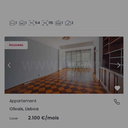
1
1
54
115
1
2
Appartement T5 Lisboa, Olivais - 1575717 - 6
Ap
Nouveau
Précédent
Suiv
Préf
Appartement
Olivais, Lisboa
Olivais, Lisboa
2.100 €
/mois
Louer