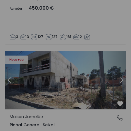
450.000 €
Acheter
3
3
127
127
161
2
 1
Maison Jumelée T3 Seixal, Pinhal General - 1574940 - 2
Ma
Nouveau
Précédent
Suiv
Préf
Maison Jumelée
Pinhal General, Seixal
Pinhal General, Seixal