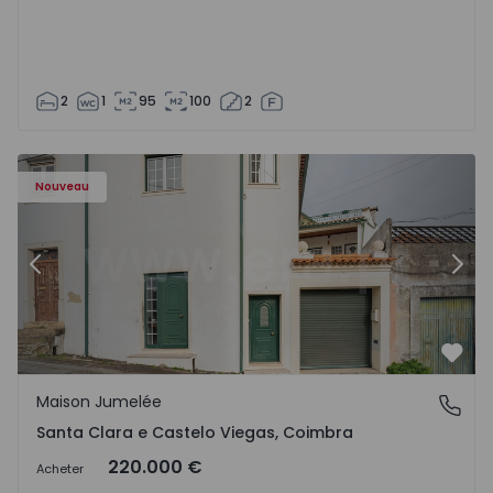
2
1
95
100
2
Nouveau
Précédent
Suiv
Préf
Maison Jumelée
Santa Clara e Castelo Viegas, Coimbra
Santa Clara e Castelo Viegas, Coimbra
220.000 €
Acheter