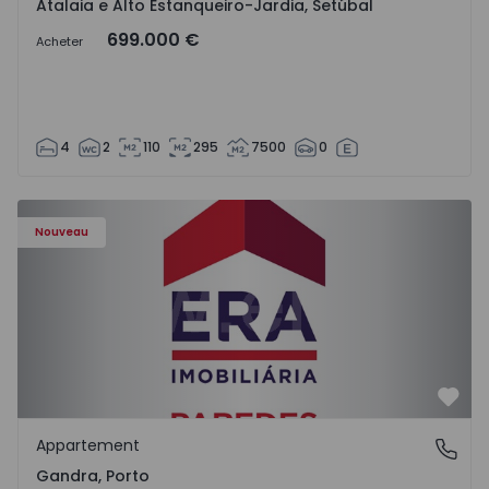
Atalaia e Alto Estanqueiro-Jardia, Setúbal
699.000 €
Acheter
4
2
110
295
7500
0
Appartement T0 Paredes, Gandra - 1575265 - 1
Nouveau
Préf
Appartement
Gandra, Porto
Gandra, Porto