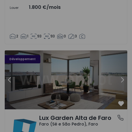
1.800 €
/mois
Louer
2
1
93
93
0
3
Développement
Précédent
Suiv
Préf
Lux Garden Alta de Faro
Faro (Sé e São Pedro), Faro
Faro (Sé e São Pedro), Faro