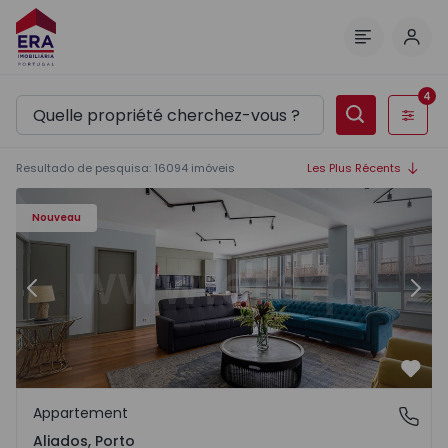
Comm
Menu
4
Filtres
Resultado de pesquisa
:
16094
imóveis
Les Plus Récents
Appartement T2 Porto, Aliados - 1574582 - 4
Ap
Nouveau
Précédent
Suiv
Préf
Appartement
Aliados, Porto
Aliados, Porto