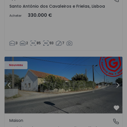
Santo António dos Cavaleiros e Frielas, Lisboa
330.000 €
Acheter
3
2
85
93
7
- 1568602 - 20
Maison T2 Montijo, Atalaia e Alto Estanqueiro-Jardia - 15
Ma
Nouveau
Précédent
Suiv
Préf
Maison
Atalaia e Alto Estanqueiro-Jardia, Setúbal