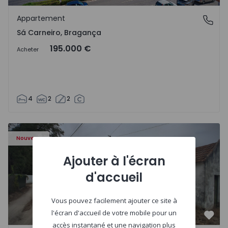
Préf
Appartement
Sá Carneiro, Bragança
Sá Carneiro, Bragança
195.000 €
Acheter
4
2
2
Appartement T3 Salvaterra de Magos, Marinhais - 157486
Nouveau
Ajouter à l'écran
d'accueil
Vous pouvez facilement ajouter ce site à
l'écran d'accueil de votre mobile pour un
Préf
accès instantané et une navigation plus