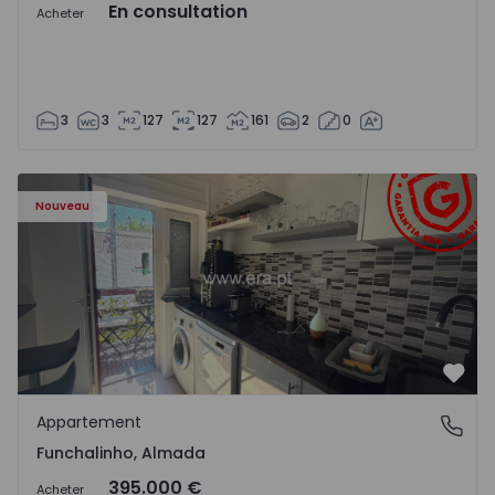
En consultation
Acheter
3
3
127
127
161
2
0
Appartement T5 Almada, Funchalinho - 1574997 - 1
Nouveau
Préf
Appartement
Funchalinho, Almada
Funchalinho, Almada
395.000 €
Acheter