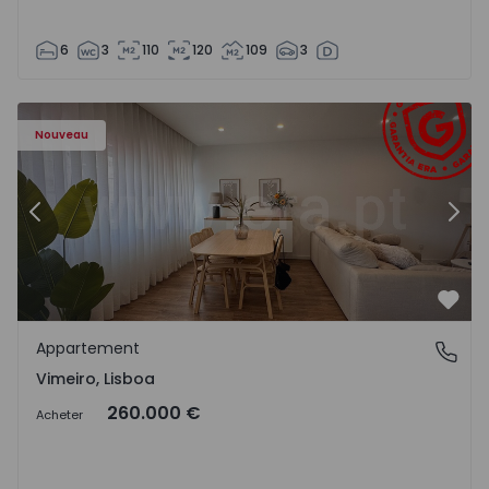
6
3
110
120
109
3
Appartement T1 Lourinhã, Vimeiro - 1575406 - 1
Ap
Nouveau
Précédent
Suiv
Préf
Appartement
Vimeiro, Lisboa
Vimeiro, Lisboa
260.000 €
Acheter