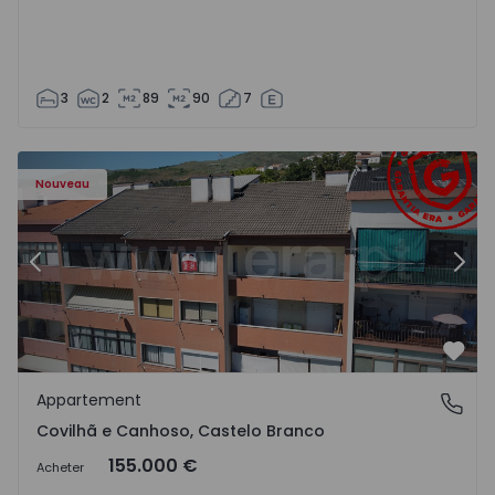
3
2
89
90
7
 - 18
Appartement T2 Covilhã, Covilhã e Canhoso - 1497806 - 1
Ap
Nouveau
Précédent
Suiv
Préf
Appartement
Covilhã e Canhoso, Castelo Branco
Covilhã e Canhoso, Castelo Branco
155.000 €
Acheter