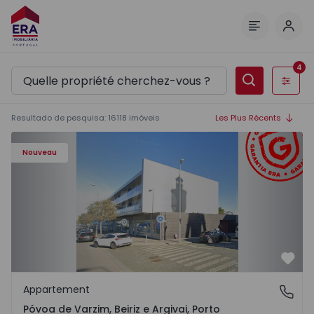
Comm
Menu
4
Filtres
Resultado de pesquisa
:
16118
imóveis
Les Plus Récents
Appartement T3 Póvoa de Varzim, Póvoa de Varzim, Beiriz 
Nouveau
Préf
Appartement
Póvoa de Varzim, Beiriz e Argivai, Porto
Póvoa de Varzim, Beiriz e Argivai, Porto