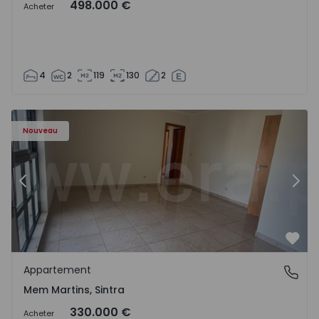
498.000 €
Acheter
4
2
119
130
2
8416 - 15
Appartement T3 Sintra, Algueirão-Mem Martins - 1528416
Ap
Nouveau
Précédent
Suiv
Préf
Appartement
Mem Martins, Sintra
Mem Martins, Sintra
330.000 €
Acheter