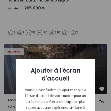
Santa Bárbara, Ilha de São Miguel
265.000 €
Acheter
2
1
110
120
280
1
2
Maison Vila Real, São Tomé do Castelo e Justes - 1575189 
Nouveau
Ajouter à l'écran
d'accueil
Vous pouvez facilement ajouter ce site à
Préf
l'écran d'accueil de votre mobile pour un
Maison Rurale
São Tomé do Castelo e Justes, Vila Real
accès instantané et une navigation plus
São Tomé do Castelo e Justes, Vila Real
rapide avec une expérience similaire à