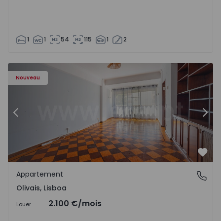
1
1
54
115
1
2
Appartement T5 Lisboa, Olivais - 1575717 - 6
Ap
Nouveau
Précédent
Suiv
Préf
Appartement
Olivais, Lisboa
Olivais, Lisboa
2.100 €
/mois
Louer