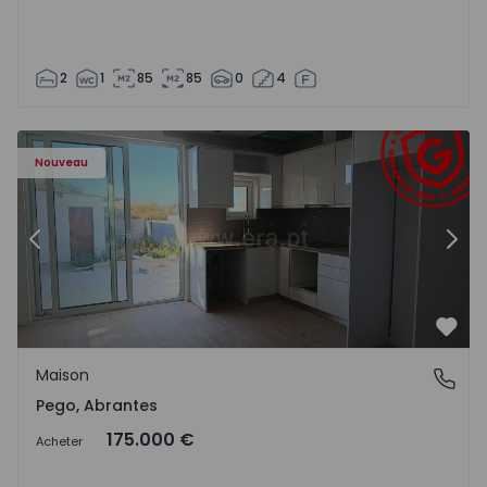
2
1
85
85
0
4
Maison T2 Abrantes, Pego - 1575171 - 9
Ma
Nouveau
Précédent
Suiv
Préf
Maison
Pego, Abrantes
Pego, Abrantes
175.000 €
Acheter