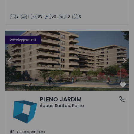
2
1
99
59
110
0
PLENO JARDIM - 3
P
Développement
Précédent
Suiv
Préf
PLENO JARDIM
Águas Santas, Porto
Águas Santas, Porto
48 Lots disponibles