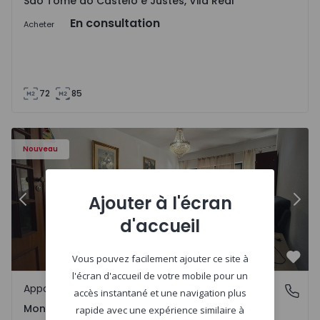
São Tomé do Castelo e Justes, Vila Real
En consultation
Acheter
72
85
603 - 1
Appartement T2 Montijo, Montijo e Afonsoeiro - 1575603 
Ap
Nouveau
Ajouter à l'écran
Précédent
Suiv
d'accueil
Vous pouvez facilement ajouter ce site à
Préf
l'écran d'accueil de votre mobile pour un
Appartement
Montijo e Afonsoeiro, Setúbal
accès instantané et une navigation plus
Montijo e Afonsoeiro, Setúbal
rapide avec une expérience similaire à