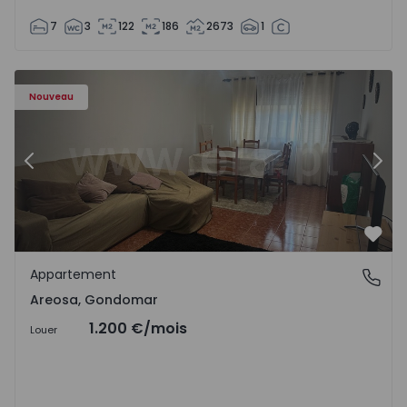
7
3
122
186
2673
1
Appartement T2 Gondomar, Areosa - 1574869 - 1
Ap
Nouveau
Précédent
Suiv
Préf
Appartement
Areosa, Gondomar
Areosa, Gondomar
1.200 €
/mois
Louer