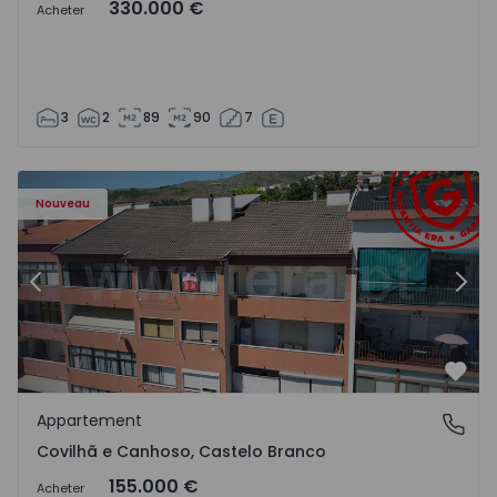
330.000 €
Acheter
3
2
89
90
7
 - 18
Appartement T2 Covilhã, Covilhã e Canhoso - 1497806 - 1
Ap
Nouveau
Précédent
Suiv
Préf
Appartement
Covilhã e Canhoso, Castelo Branco
Covilhã e Canhoso, Castelo Branco
155.000 €
Acheter