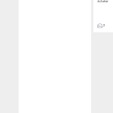
Acheter
7
3
122
186
2673
1