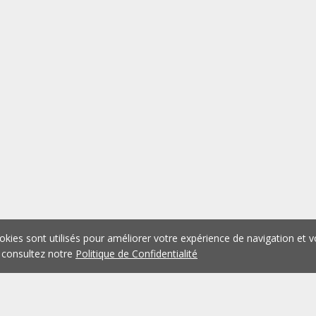
okies sont utilisés pour améliorer votre expérience de navigation et v
 consultez notre
Politique de Confidentialité
1
2
3
4
5
...
1075
Précédent
Suivant