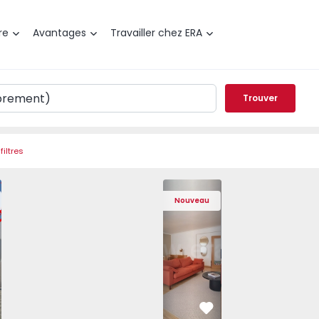
re
Avantages
Travailler chez ERA
Trouver
filtres
t T3 Póvoa de Varzim, Póvoa de Varzim, Beiriz e Argivai - 
Appartement T4 Cascais, São Domingos 
Appartement T4 Cascais, São
Appartement T4 Ca
Apparte
Nouveau
éféré
Préféré