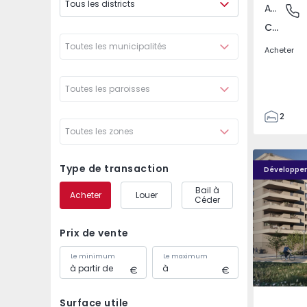
Tous les districts
Appartement
Covilhã
Covilhã e Canhoso, Castelo Branco
Toutes les municipalités
Acheter
Toutes les paroisses
2
Toutes les zones
1
85
PLENO JARDIM - 4
PLENO JAR
85
Type de transaction
Développe
0
Bail à
Acheter
Louer
4
Céder
Prix de vente
Le minimum
Le maximum
Surface utile
Águas S