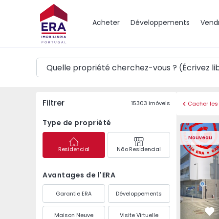
Carte
Acheter
Développements
Vend
Filtrer
15303
imóveis
Cacher les 
Type de propriété
Appartemen
Nouveau
Residencial
Não Residencial
Avantages de l'ERA
Garantie ERA
Développements
Maison Neuve
Visite Virtuelle
Pr