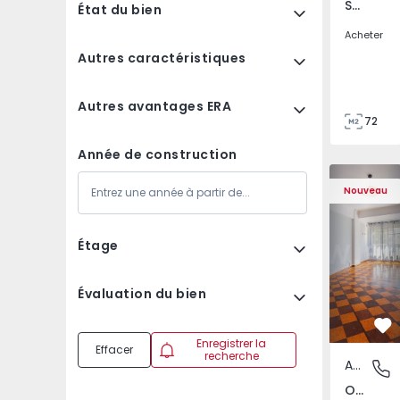
São Tomé do Castelo e Justes, Vila Real
État du bien
Acheter
Autres caractéristiques
Autres avantages ERA
72
85
Année de construction
Appartement T5 Lisboa
Appartemen
Nouveau
Étage
Évaluation du bien
Pr
Enregistrer la
Effacer
recherche
Appartement
Olivais,
Olivais, Lisboa