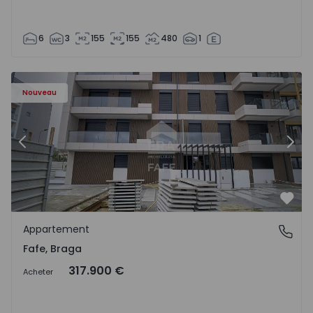
6
3
155
155
480
1
Nouveau
Précédent
Suiv
Préf
Appartement
Fafe, Braga
Fafe, Braga
317.900 €
Acheter