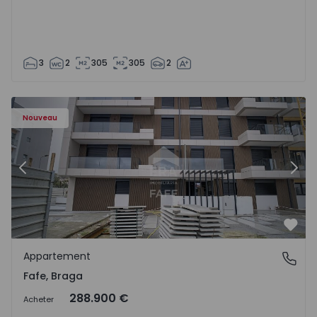
3
2
305
305
2
Nouveau
Précédent
Suiv
Préf
Appartement
Fafe, Braga
Fafe, Braga
288.900 €
Acheter