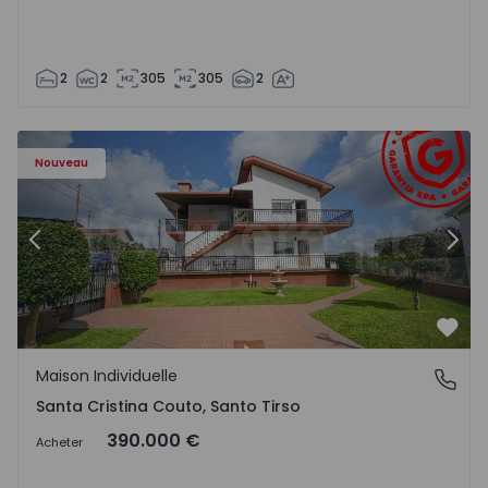
2
2
305
305
2
uto - 1562776 - 63
Maison Individuelle T6 Santo Tirso, Santa Cristina Couto 
Ma
Nouveau
Précédent
Suiv
Préf
Maison Individuelle
Santa Cristina Couto, Santo Tirso
Santa Cristina Couto, Santo Tirso
390.000 €
Acheter