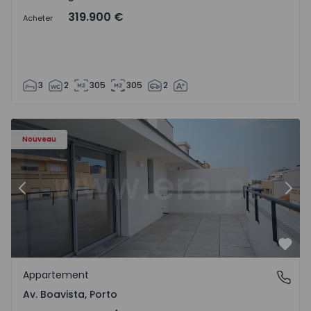
319.900 €
Acheter
3
2
305
305
2
Appartement T2 Porto, Av. Boavista - 1574734 - 7
Ap
Nouveau
Précédent
Suiv
Préf
Appartement
Av. Boavista, Porto
Av. Boavista, Porto