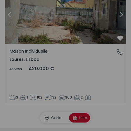
Précédent
Suiv
Préf
Maison Individuelle
Loures, Lisboa
Loures, Lisboa
420.000 €
Acheter
3
1
102
132
360
2
Carte
Liste