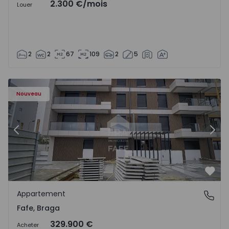
2.300 €
/mois
Louer
2
2
67
109
2
5
Nouveau
Précédent
Suiv
Préf
Appartement
Fafe, Braga
Fafe, Braga
329.900 €
Acheter