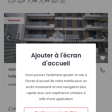
2
3
108
109
1
Appartement T3 Fafe - 1575131 - 58
Ap
Nouveau
Précédent
Suiv
Ajouter à l'écran
Préf
d'accueil
Appartement
Fafe, Braga
Vous pouvez facilement ajouter ce site à
Fafe, Braga
l'écran d'accueil de votre mobile pour un
407.950 €
Acheter
accès instantané et une navigation plus
rapide avec une expérience similaire à
celle d'une application.
3
2
305
305
2
1