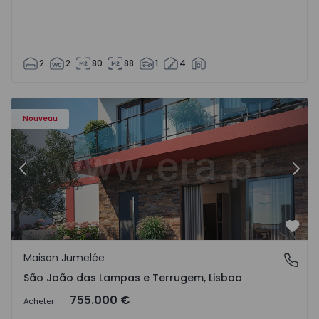
2
2
80
88
1
4
Nouveau
Précédent
Suiv
Préf
Maison Jumelée
São João das Lampas e Terrugem, Lisboa
São João das Lampas e Terrugem, Lisboa
755.000 €
Acheter