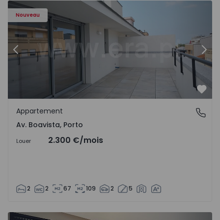
Appartement T2 Porto, Av. Boavista - 1574734 - 7
Ap
Nouveau
Précédent
Suiv
Préf
Appartement
Av. Boavista, Porto
Av. Boavista, Porto
2.300 €
/mois
Louer
2
2
67
109
2
5