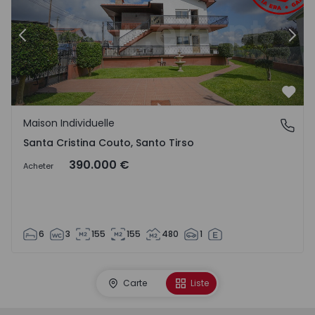
Précédent
Suiv
Préf
Maison Individuelle
Santa Cristina Couto, Santo Tirso
Santa Cristina Couto, Santo Tirso
390.000 €
Acheter
6
3
155
155
480
1
Carte
Liste