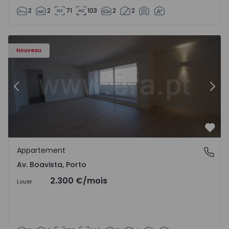
2
2
71
103
2
2
Appartement T3 Porto, Av. Boavista - 1575472 - 5
Ap
Nouveau
Précédent
Suiv
Préf
Appartement
Av. Boavista, Porto
Av. Boavista, Porto
2.300 €
/mois
Louer