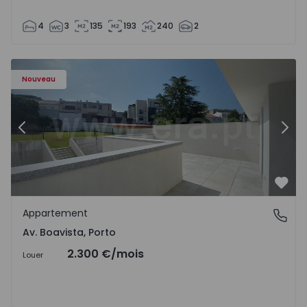
4
3
135
193
240
2
Appartement T2 Porto, Av. Boavista - 1575459 - 4
Ap
Nouveau
Précédent
Suiv
Préf
Appartement
Av. Boavista, Porto
Av. Boavista, Porto
2.300 €
/mois
Louer