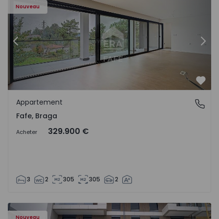
Nouveau
Précédent
Suiv
Préf
Appartement
Fafe, Braga
Fafe, Braga
329.900 €
Acheter
3
2
305
305
2
Nouveau