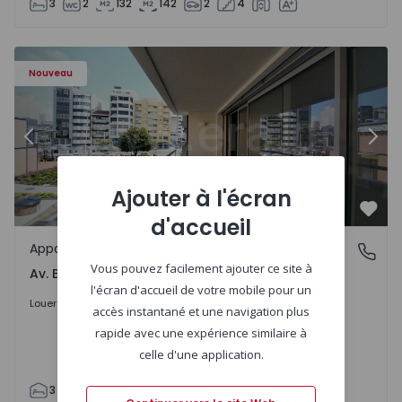
3
2
132
142
2
4
Appartement T2 Porto, Av. Boavista - 1575454 - 7
Ap
Nouveau
Précédent
Suiv
Ajouter à l'écran
Préf
d'accueil
Appartement
Av. Boavista, Porto
Vous pouvez facilement ajouter ce site à
Av. Boavista, Porto
l'écran d'accueil de votre mobile pour un
2.300 €
/mois
Louer
accès instantané et une navigation plus
rapide avec une expérience similaire à
celle d'une application.
3
2
132
142
2
3