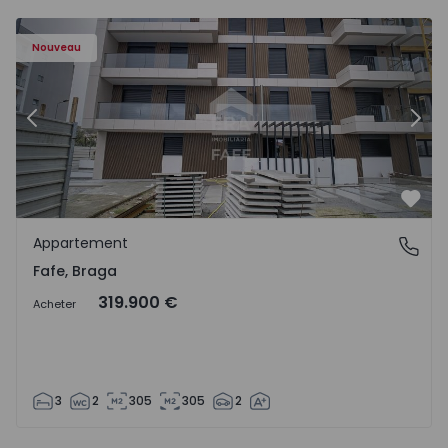
Nouveau
Précédent
Suiv
Préf
Appartement
Fafe, Braga
Fafe, Braga
319.900 €
Acheter
3
2
305
305
2