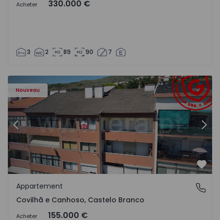
330.000 €
Acheter
3
2
89
90
7
 - 18
Appartement T2 Covilhã, Covilhã e Canhoso - 1497806 - 1
Ap
Nouveau
Précédent
Suiv
Préf
Appartement
Covilhã e Canhoso, Castelo Branco
Covilhã e Canhoso, Castelo Branco
155.000 €
Acheter