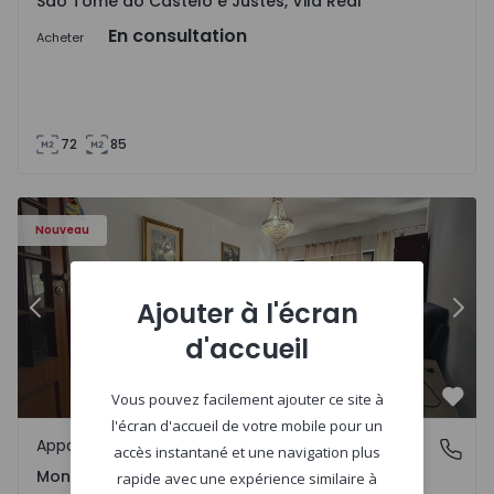
São Tomé do Castelo e Justes, Vila Real
En consultation
Acheter
72
85
603 - 1
Appartement T2 Montijo, Montijo e Afonsoeiro - 1575603 
Ap
Nouveau
Ajouter à l'écran
Précédent
Suiv
d'accueil
Vous pouvez facilement ajouter ce site à
Préf
l'écran d'accueil de votre mobile pour un
Appartement
Montijo e Afonsoeiro, Setúbal
accès instantané et une navigation plus
Montijo e Afonsoeiro, Setúbal
rapide avec une expérience similaire à