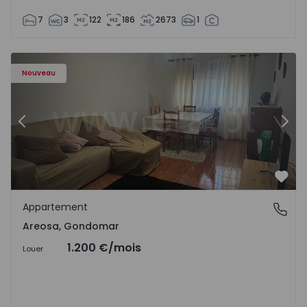
7
3
122
186
2673
1
Appartement T2 Gondomar, Areosa - 1574869 - 1
Ap
Nouveau
Précédent
Suiv
Préf
Appartement
Areosa, Gondomar
Areosa, Gondomar
1.200 €
/mois
Louer