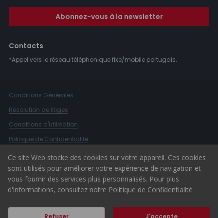
Abonnez-vous à la newsletter
Contacts
*Appel vers le réseau téléphonique fixe/mobile portugais.
Conditions Générales
Résolution de litiges
Conditions d'utilisation
Politique de Confidentialité
Livre de Réclamations
Ce site Web stocke des cookies sur votre appareil. Ces cookies
sont utilisés pour améliorer votre expérience de navigation et
Canal d'alerte
vous fournir des services plus personnalisés. Pour plus
© 2026 ERA Portugal
d'informations, consultez notre
Politique de Confidentialité
Refuser
J'accepte