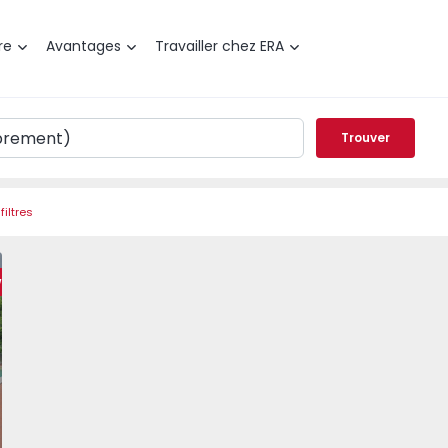
re
Avantages
Travailler chez ERA
Trouver
filtres
7 Seixal, Corroios - 1454738 - 27
ividuelle T7 Seixal, Corroios - 1454738 - 40
Maison Individuelle T7 Seixal, Corroios - 1454738 - 47
Maison Individuelle T7 Seixal, Corroios - 1454738
Maison Individuelle T7 Seixal, Corroio
Maison Individuelle T7 Seix
Maison Individue
Maiso
weet Home
éféré