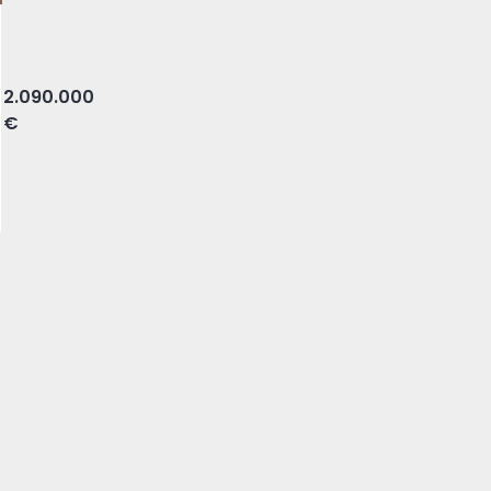
LA, Seixal
2.090.000
€