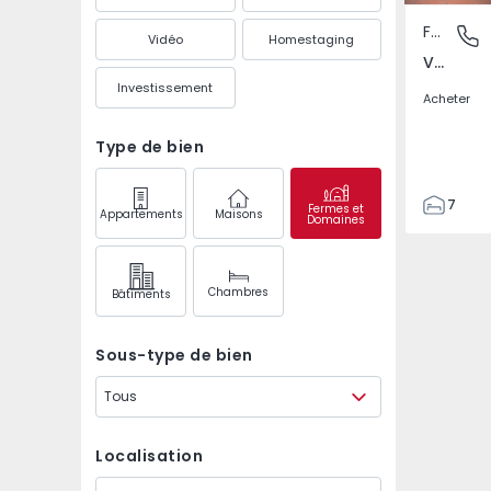
Ferme
VERDIZE
Vidéo
Homestaging
VERDIZELA, Seixal
Investissement
Acheter
Type de bien
7
Fermes et
Appartements
Maisons
Domaines
4
291
453
Chambres
Bâtiments
5000
2
Sous-type de bien
Tous
Localisation