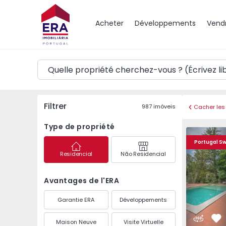
Carte
Acheter
Développements
Vend
Filtrer
987
imóveis
Cacher les 
Type de propriété
Maison Individuelle T
Maison Ind
Portugal S
Residencial
Não Residencial
Avantages de l'ERA
Garantie ERA
Développements
Maison Neuve
Visite Virtuelle
Pr