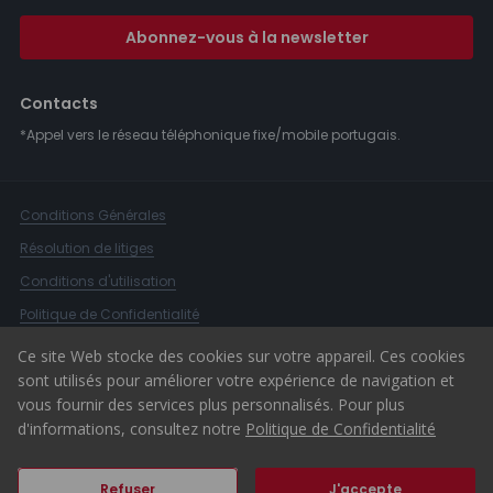
Abonnez-vous à la newsletter
Contacts
*Appel vers le réseau téléphonique fixe/mobile portugais.
Conditions Générales
Résolution de litiges
Conditions d'utilisation
Politique de Confidentialité
Livre de Réclamations
Ce site Web stocke des cookies sur votre appareil. Ces cookies
sont utilisés pour améliorer votre expérience de navigation et
Canal d'alerte
vous fournir des services plus personnalisés. Pour plus
© 2026 ERA Portugal
d'informations, consultez notre
Politique de Confidentialité
Refuser
J'accepte