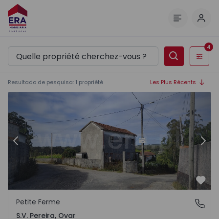
Comm
Menu
4
Filtres
Resultado de pesquisa
:
1
propriété
Les Plus Récents
Petite Ferme T5 Ovar, S.V. Pereira - 1504583 - 1
Pe
Précédent
Suiv
Préf
Petite Ferme
S.V. Pereira, Ovar
S.V. Pereira, Ovar