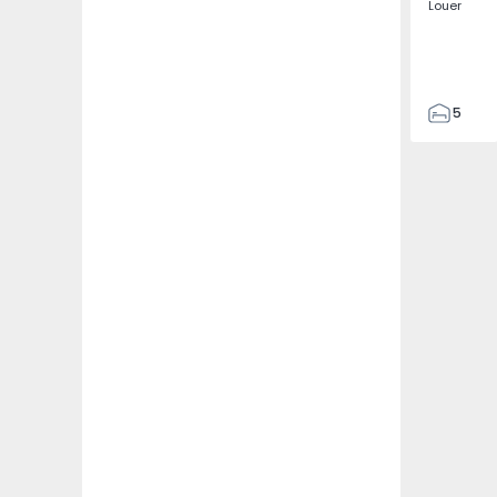
Louer
5
3
187
187
3