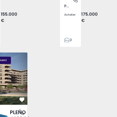
Pego, Abrantes
155.000
175.000
Acheter
€
€
2
1
99
DIM - 3
PLENO JARDIM - 2
PLENO JARDIM - 17
59
ment
110
0
Préféré
PLENO
antas, Porto