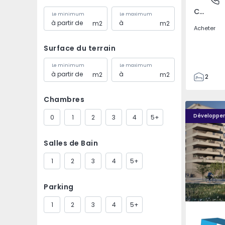
Covilhã e Canhoso, Castelo Branco
Le minimum
Le maximum
m2
m2
Acheter
Surface du terrain
Le minimum
Le maximum
m2
m2
2
1
Chambres
85
PLENO JARDIM - 4
PLENO JAR
85
Développe
0
1
2
3
4
5+
0
4
Salles de Bain
1
2
3
4
5+
Parking
1
2
3
4
5+
Águas S