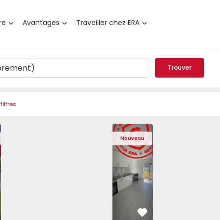
re
Avantages
Travailler chez ERA
Trouver
filtres
gra do Heroísmo, São Mateus da Calheta - 1575310 - 40
elée T3 Angra do Heroísmo, São Mateus da Calheta - 15753
Maison Jumelée T3 Angra do Heroísmo, São Mateus da Calh
Maison Jumelée T3 Angra do Heroísmo, São Mate
Appartement T2 Seixal, Amora - 1575805
Maison Jumelée T3 Angra do Heroísmo
Appartement T2 Seixal, Amora
Maison Jumelée T3 Angra d
Appartement T2 Se
Maison Jumelée 
Apparte
Maiso
Nouveau
éféré
Préféré