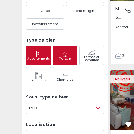
Maison Jumelée
São Mate
Vidéo
Homestaging
São Mateus da Calheta, Ilha Terceira
Investissement
Acheter
Type de bien
3
Fermes et
Appartements
Maisons
Domaines
3
149
Appartement T3 Póvoa 
Appartemen
226
Nouveau
Chambres
Bâtiments
2
Sous-type de bien
Tous
Localisation
Pr