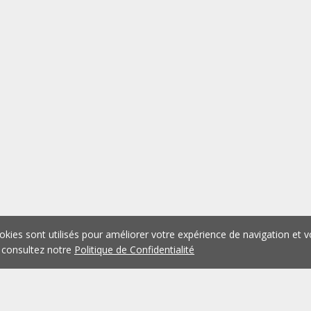
okies sont utilisés pour améliorer votre expérience de navigation et v
 consultez notre
Politique de Confidentialité
1
2
3
4
5
...
1076
Précédent
Suivant