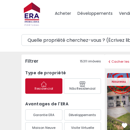
Carte
Acheter
Développements
Vend
Filtrer
15311
imóveis
Cacher les 
Type de propriété
Maison Jumelée T3 An
Maison Jum
Nouveau
Residencial
Não Residencial
Avantages de l'ERA
Garantie ERA
Développements
Maison Neuve
Visite Virtuelle
Pr