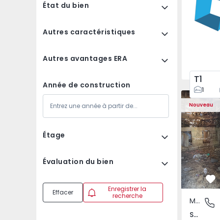
État du bien
Autres caractéristiques
Autres avantages ERA
T1
Année de construction
1
Maison Vil
Nouveau
Étage
Évaluation du bien
Pr
Enregistrer la
Effacer
recherche
Maison Rurale
São Tomé
São Tomé do Castelo e Justes, Vila Real