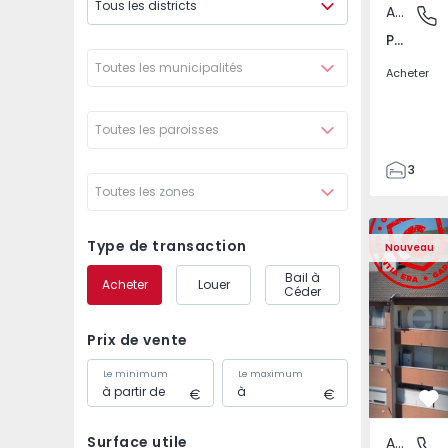
Tous les districts
Appartement
Póvoa de
Póvoa de Varzim, Beiriz e Argivai, Porto
Toutes les municipalités
Acheter
Toutes les paroisses
3
Toutes les zones
3
138
Appartement T2 Covil
Appartemen
153
Type de transaction
Nouveau
2
Bail à
Acheter
Louer
Céder
Prix de vente
Le minimum
Le maximum
Pr
Surface utile
Appartement
Covilhã