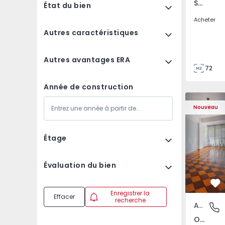
São Tomé do Castelo e Justes, Vila Real
État du bien
Acheter
Autres caractéristiques
Autres avantages ERA
72
85
Année de construction
Appartement T5 Lisboa
Appartemen
Nouveau
Étage
Évaluation du bien
Pr
Enregistrer la
Effacer
recherche
Appartement
Olivais,
Olivais, Lisboa