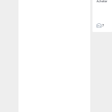
Acheter
7
3
122
186
2673
1