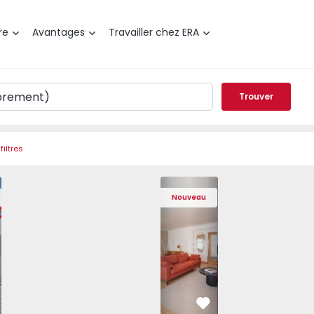
re
Avantages
Travailler chez ERA
Trouver
filtres
t T3 Póvoa de Varzim, Póvoa de Varzim, Beiriz e Argivai - 
Appartement T4 Cascais, São Domingos 
Appartement T4 Cascais, São
Appartement T4 Ca
Apparte
Nouveau
éféré
Préféré