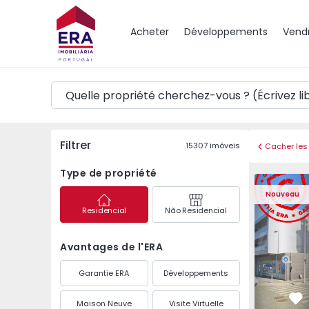
Carte
Acheter
Développements
Vend
Filtrer
15307
imóveis
Cacher les 
Type de propriété
Appartemen
Nouveau
Residencial
Não Residencial
Avantages de l'ERA
Garantie ERA
Développements
Maison Neuve
Visite Virtuelle
Pr