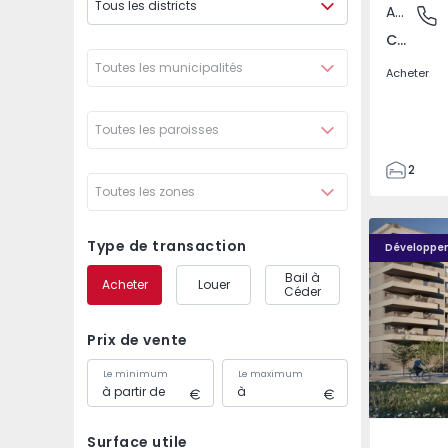
Tous les districts
Appartement
Covilhã
Covilhã e Canhoso, Castelo Branco
Toutes les municipalités
Acheter
Toutes les paroisses
2
Toutes les zones
1
85
PLENO JARDIM - 4
PLENO JAR
85
Type de transaction
Développe
0
Bail à
Acheter
Louer
4
Céder
Prix de vente
Le minimum
Le maximum
Surface utile
Águas S