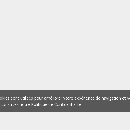
okies sont utilisés pour améliorer votre expérience de navigation et v
 consultez notre
Politique de Confidentialité
1
2
3
4
5
...
1075
Précédent
Suivant