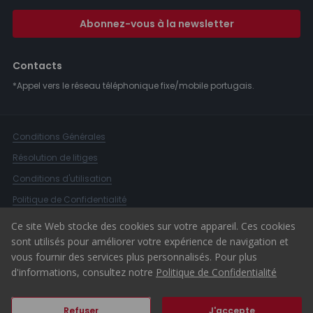
Abonnez-vous à la newsletter
Contacts
*Appel vers le réseau téléphonique fixe/mobile portugais.
Conditions Générales
Résolution de litiges
Conditions d'utilisation
Politique de Confidentialité
Livre de Réclamations
Ce site Web stocke des cookies sur votre appareil. Ces cookies
sont utilisés pour améliorer votre expérience de navigation et
Canal d'alerte
vous fournir des services plus personnalisés. Pour plus
© 2026 ERA Portugal
d'informations, consultez notre
Politique de Confidentialité
Refuser
J'accepte