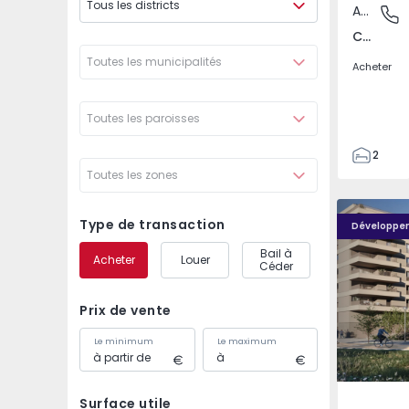
Tous les districts
Appartement
Covilhã
Covilhã e Canhoso, Castelo Branco
Toutes les municipalités
Acheter
Toutes les paroisses
2
Toutes les zones
1
85
PLENO JARDIM - 4
PLENO JAR
85
Type de transaction
Développe
0
Bail à
Acheter
Louer
4
Céder
Prix de vente
Le minimum
Le maximum
Surface utile
Águas S