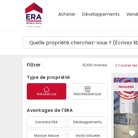
Carte
Acheter
Développements
Vend
Filtrer
15306
imóveis
Cacher les 
Type de propriété
Appartemen
Nouveau
Residencial
Não Residencial
Avantages de l'ERA
Garantie ERA
Développements
Maison Neuve
Visite Virtuelle
Pr