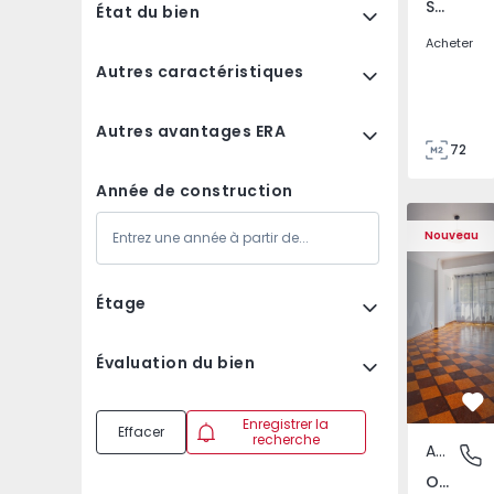
São Tomé do Castelo e Justes, Vila Real
État du bien
Acheter
Autres caractéristiques
Autres avantages ERA
72
85
Année de construction
Appartement T5 Lisboa
Appartemen
Nouveau
Étage
Évaluation du bien
Pr
Enregistrer la
Effacer
recherche
Appartement
Olivais,
Olivais, Lisboa