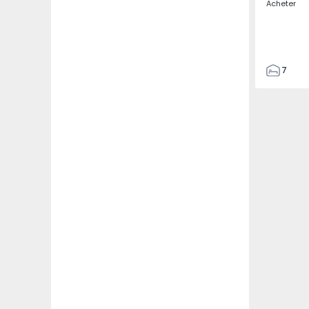
Acheter
7
3
122
186
2673
1