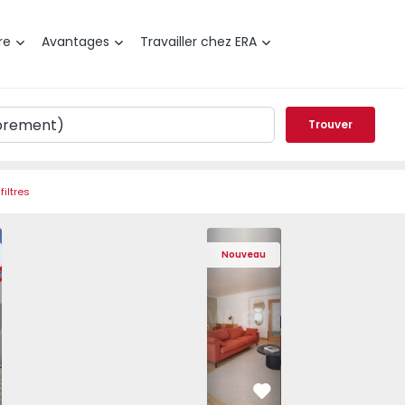
re
Avantages
Travailler chez ERA
Trouver
filtres
t T3 Póvoa de Varzim, Póvoa de Varzim, Beiriz e Argivai - 
Appartement T4 Cascais, São Domingos 
Appartement T4 Cascais, São
Appartement T4 Ca
Apparte
Nouveau
éféré
Préféré