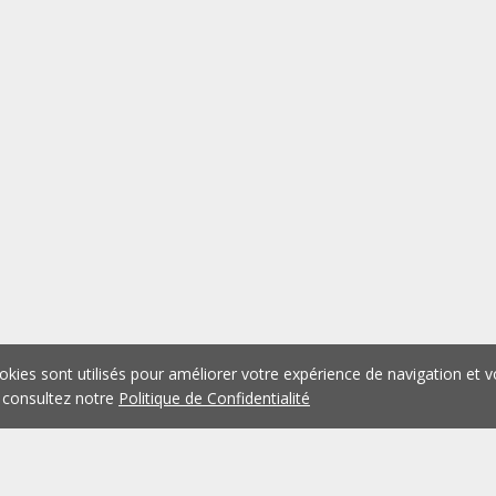
okies sont utilisés pour améliorer votre expérience de navigation et v
 consultez notre
Politique de Confidentialité
1
2
3
4
5
...
1075
Précédent
Suivant