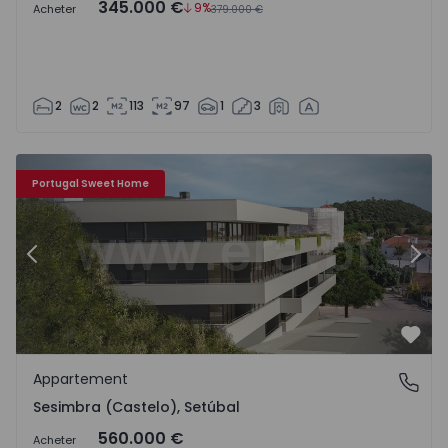
345.000 €
9%
Acheter
379.000 €
2
2
113
97
1
3
489353 - 6
Appartement T3 com Terrasse Sesimbra, Sesimbra - Corr
Ap
Portugal Sweet Home
Précédent
Suiv
Préf
Appartement
Sesimbra (Castelo), Setúbal
Sesimbra (Castelo), Setúbal
560.000 €
Acheter