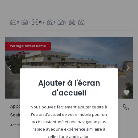
2
1
192
1
3
489350 - 6
Appartement T3 com Nouveau Sesimbra, Sesimbra - Corre
Ap
Portugal Sweet Home
Précédent
Suiv
Ajouter à l'écran
d'accueil
Préf
Appartement
Sesimbra (Castelo), Setúbal
Vous pouvez facilement ajouter ce site à
l'écran d'accueil de votre mobile pour un
Sesimbra (Castelo), Setúbal
accès instantané et une navigation plus
440.000 €
Acheter
rapide avec une expérience similaire à
celle d'une application.