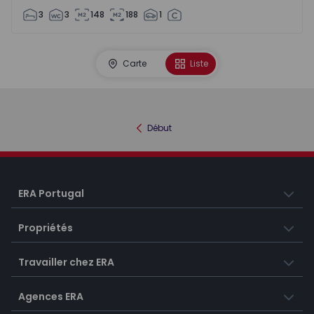
3
3
148
188
1
Carte
Liste
Début
ERA Portugal
Propriétés
Travailler chez ERA
Agences ERA