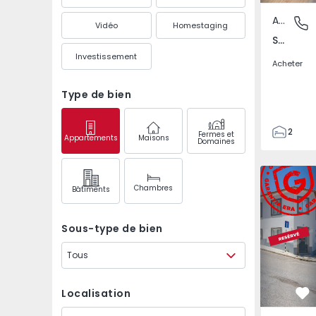
Appartement
Seixal, 
Vidéo
Homestaging
Seixal, Arrentela e Aldeia de Paio Pires, Setúbal
Investissement
Acheter
Type de bien
2
Fermes et
Appartements
Maisons
Domaines
1
65
Appartemen
70
Chambres
Bâtiments
0
2
Sous-type de bien
Tous
Localisation
Pr