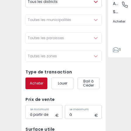
Tous les districts
Appartement
Seixal, 
Seixal, Arrentela e Aldeia de Paio Pires, Setúbal
Toutes les municipalités
Acheter
Toutes les paroisses
1
Toutes les zones
1
34
46
Type de transaction
0
Bail à
Acheter
Louer
Céder
Prix de vente
Le minimum
Le maximum
Surface utile