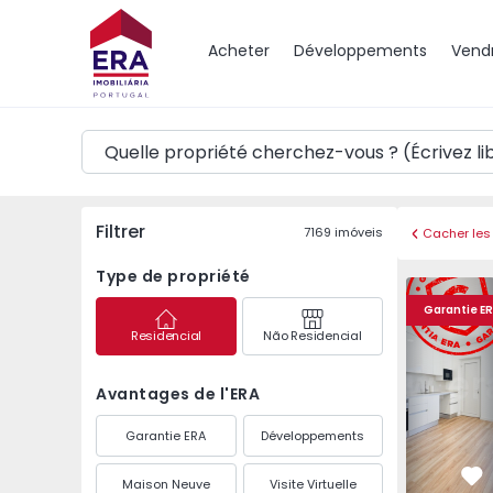
Carte
Acheter
Développements
Vend
Filtrer
7169
imóveis
Cacher les 
Type de propriété
Appartement T2 Seixal
Appartemen
Garantie E
Residencial
Não Residencial
Avantages de l'ERA
Garantie ERA
Développements
Maison Neuve
Visite Virtuelle
Pr