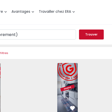
re
Avantages
Travailler chez ERA
Trouver
filtres
, Bairro Novo, Seixal - 1573435 - 15
t T2 Seixal, Bairro Novo, Seixal - 1573435 - 2
Appartement T2 Seixal, Bairro Novo, Seixal - 1573435 - 1
Appartement T2 Seixal, Bairro Novo, Seixal - 157
Appartement T2 Seixal, Bairro Novo, S
Appartement T3 Seixal, Bairro
Appartement T2 Seixal, Bai
Appartement T2 S
Appar
RA
éféré
Préféré