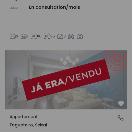
En consultation
/mois
Louer
2
1
86
86
3
Appartement T2 Seixal, Fogueteiro - 1553651 - 3
Préf
Appartement
Fogueteiro, Seixal
Fogueteiro, Seixal