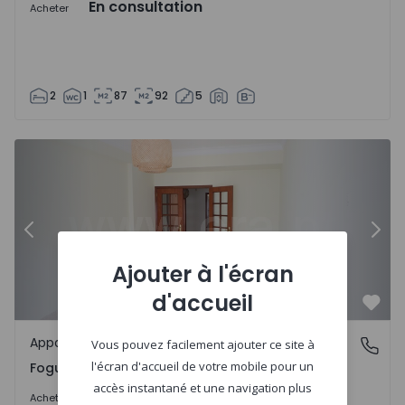
En consultation
Acheter
2
1
87
92
5
Appartement T2 Seixal, Fogueteiro - 1543889 - 10
Ap
Précédent
Suiv
Ajouter à l'écran
d'accueil
Préf
Appartement
Fogueteiro, Seixal
Vous pouvez facilement ajouter ce site à
l'écran d'accueil de votre mobile pour un
Fogueteiro, Seixal
accès instantané et une navigation plus
265.000 €
Acheter