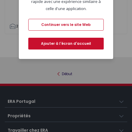
rapide avec une expérience similaire à
celle d'une application.
Continuer vers le site Web
2
2
84
84
0
Ajouter à l'écran d'accueil
Carte
Liste
Début
ERA Portugal
Propriétés
Travailler chez ERA